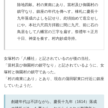
除地四畝。村の東南にあり。當村及ひ御園村の
鎮守なり。鎮座の年代を傳へす。棟札に慶長十
九年落成のよしを記せり。此頃始めて造立せし
にや。本社六尺四方拝殿に間に九尺、前に石の
鳥居をして八幡宮の三字を扁す。祭禮年々正月
十日、神楽を奏す。村内妙成寺持。
女塚村の「八幡社」と記されているのが後の当社。
「當村及ひ御園村の鎮守なり」と記されているように、女
塚村と御園村の鎮守であった。
「村の南東にあり」とあり、現在の蒲田駅東口付近に鎮座
していたようだ。
創建年代は不詳ながら、慶長十九年（1614）落成