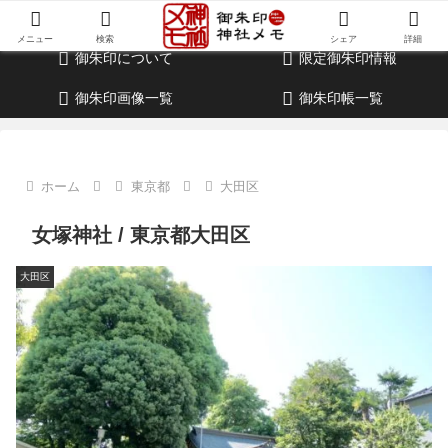
御朱印・参拝記録・神社情報・考察ブログ
メニュー
検索
シェア
詳細
御朱印について
限定御朱印情報
御朱印画像一覧
御朱印帳一覧
ホーム
東京都
大田区
女塚神社 / 東京都大田区
大田区