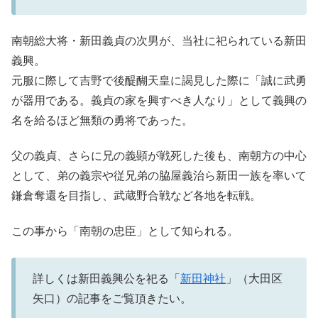
南朝総大将・新田義貞の次男が、当社に祀られている新田
義興。
元服に際して吉野で後醍醐天皇に謁見した際に「誠に武勇
が器用である。義貞の家を興すべき人なり」として義興の
名を給るほど無類の勇将であった。
父の義貞、さらに兄の義顕が戦死した後も、南朝方の中心
として、弟の義宗や従兄弟の脇屋義治ら新田一族を率いて
鎌倉奪還を目指し、武蔵野合戦など各地を転戦。
この事から「南朝の忠臣」として知られる。
詳しくは新田義興公を祀る「
新田神社
」（大田区
矢口）の記事をご覧頂きたい。