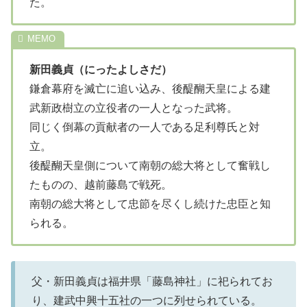
た。
新田義貞（にったよしさだ）
鎌倉幕府を滅亡に追い込み、後醍醐天皇による建
武新政樹立の立役者の一人となった武将。
同じく倒幕の貢献者の一人である足利尊氏と対
立。
後醍醐天皇側について南朝の総大将として奮戦し
たものの、越前藤島で戦死。
南朝の総大将として忠節を尽くし続けた忠臣と知
られる。
父・新田義貞は福井県「藤島神社」に祀られてお
り、建武中興十五社の一つに列せられている。