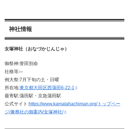
神社情報
女塚神社（おなづかじんじゃ）
御祭神:誉田別命
社格等:─
例大祭:7月下旬の土・日曜
所在地:
東京都大田区西蒲田6-22-1
最寄駅:蒲田駅・京急蒲田駅
公式サイト:
https://www.kamatahachiman.org/トップペー
ジ/兼務社の御案内/女塚神社/