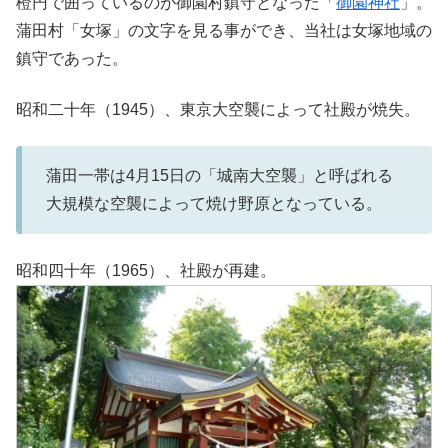
橙円で囲っているのが御園村鎮守となった「
御園神社
」。
蒲田村「女塚」の文字を見る事ができ、当社は女塚地域の
鎮守であった。
昭和二十年（1945）、東京大空襲によって社殿が焼失。
蒲田一帯は4月15日の「城南大空襲」と呼ばれる
大規模な空襲によって焼け野原となっている。
昭和四十年（1965）、社殿が再建。