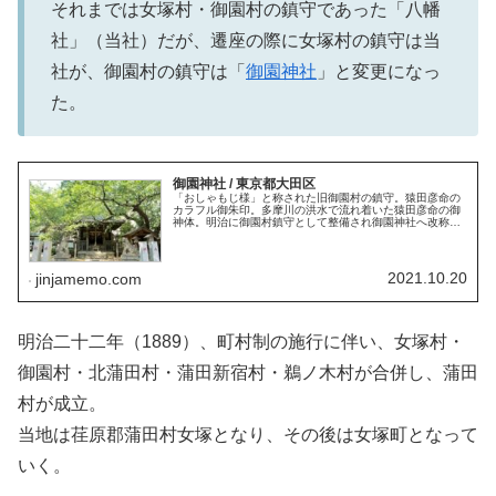
それまでは女塚村・御園村の鎮守であった「八幡
社」（当社）だが、遷座の際に女塚村の鎮守は当
社が、御園村の鎮守は「
御園神社
」と変更になっ
た。
御園神社 / 東京都大田区
「おしゃもじ様」と称された旧御園村の鎮守。猿田彦命の
カラフル御朱印。多摩川の洪水で流れ着いた猿田彦命の御
神体。明治に御園村鎮守として整備され御園神社へ改称。
戦後に再建された木造社殿・おしゃもじ様を祀るお福神
社。本務社は「蒲田八幡神社」。
2021.10.20
jinjamemo.com
明治二十二年（1889）、町村制の施行に伴い、女塚村・
御園村・北蒲田村・蒲田新宿村・鵜ノ木村が合併し、蒲田
村が成立。
当地は荏原郡蒲田村女塚となり、その後は女塚町となって
いく。