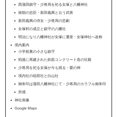
西蒲田鎮守・少将局を祀る女塚と八幡神社
南朝の忠臣・新田義興と云う武将
新田義興の侍女・少将局の悲劇
女塚村の成立と鎮守の八幡社
明治になり八幡神社が女塚に遷座・女塚神社へ改称
境内案内
小学校裏の小さな鎮守
戦後に再建された鉄筋コンクリート造の社殿
少将局を祀る女塚が今も残る・愛の神
境内社の稲荷社と白山社
御朱印は蒲田八幡神社にて・少将局のカラフル御朱印
所感
神社画像
Google Maps