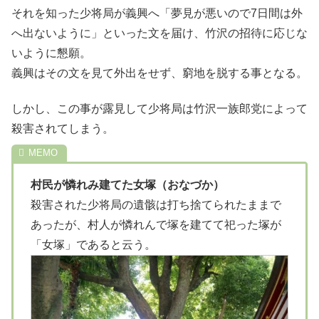
それを知った少将局が義興へ「夢見が悪いので7日間は外
へ出ないように」といった文を届け、竹沢の招待に応じな
いように懇願。
義興はその文を見て外出をせず、窮地を脱する事となる。
しかし、この事が露見して少将局は竹沢一族郎党によって
殺害されてしまう。
村民が憐れみ建てた女塚（おなづか）
殺害された少将局の遺骸は打ち捨てられたままで
あったが、村人が憐れんで塚を建てて祀った塚が
「女塚」であると云う。