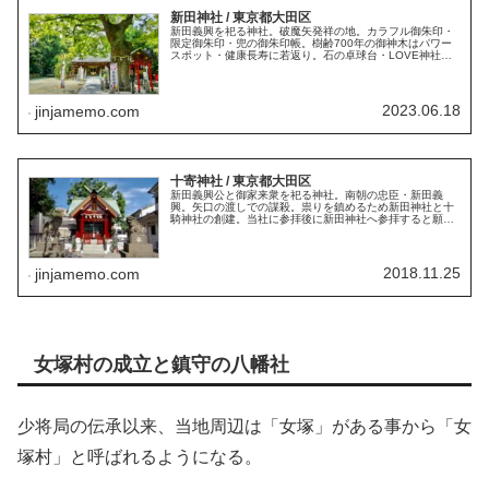
新田神社 / 東京都大田区
新田義興を祀る神社。破魔矢発祥の地。カラフル御朱印・
限定御朱印・兜の御朱印帳。樹齢700年の御神木はパワー
スポット・健康長寿に若返り。石の卓球台・LOVE神社。
平賀源内『神霊矢口渡』の舞台。うなる狛犬。多摩川七福
神・恵比寿。数多くのロケ地。
2023.06.18
jinjamemo.com
十寄神社 / 東京都大田区
新田義興公と御家来衆を祀る神社。南朝の忠臣・新田義
興。矢口の渡しでの謀殺。祟りを鎮めるため新田神社と十
騎神社の創建。当社に参拝後に新田神社へ参拝すると願い
事が叶う伝承。古い社号碑。多摩川七福神・毘沙門天。本
務社は「徳持神社」。御朱印。
2018.11.25
jinjamemo.com
女塚村の成立と鎮守の八幡社
少将局の伝承以来、当地周辺は「女塚」がある事から「女
塚村」と呼ばれるようになる。