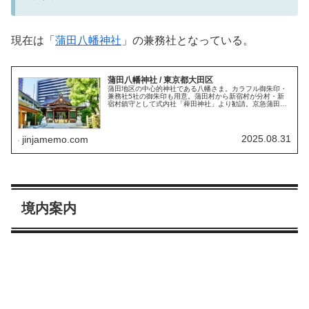
現在は「
蒲田八幡神社
」の兼務社となっている。
蒲田八幡神社 / 東京都大田区
蒲田地区の中心的神社である八幡さま。カラフル御朱印・
兼務社5社の御朱印も用意。蒲田村から新宿村が分村・新
宿村鎮守として式内社「薭田神社」より勧請。京急蒲田駅
近くに鎮座・朱色の大鳥居。復興六十周年で改修された社
殿・八幡造本殿。満願火伏稲荷。
2025.08.31
jinjamemo.com
境内案内