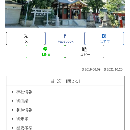
X
Facebook
はてブ
LINE
コピー
2019.06.09
2021.10.20
目次
神社情報
御由緒
参拝情報
御朱印
歴史考察