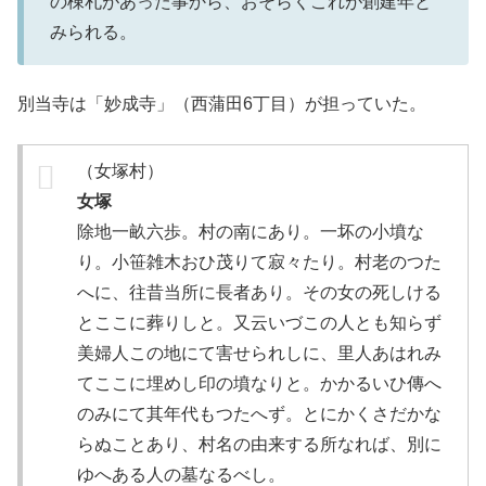
の棟札があった事から、おそらくこれが創建年と
みられる。
別当寺は「妙成寺」（西蒲田6丁目）が担っていた。
（女塚村）
女塚
除地一畝六歩。村の南にあり。一坏の小墳な
り。小笹雑木おひ茂りて寂々たり。村老のつた
へに、往昔当所に長者あり。その女の死しける
とここに葬りしと。又云いづこの人とも知らず
美婦人この地にて害せられしに、里人あはれみ
てここに埋めし印の墳なりと。かかるいひ傳へ
のみにて其年代もつたへず。とにかくさだかな
らぬことあり、村名の由来する所なれば、別に
ゆへある人の墓なるべし。