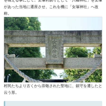
を構える事にして、女塚村鎮守として「八幡神社」を女塚
があった当地に遷座させ、これを機に「女塚神社」へ改
称。
村民たちより古くから崇敬された聖地に、鎮守を遷したと
云う形。