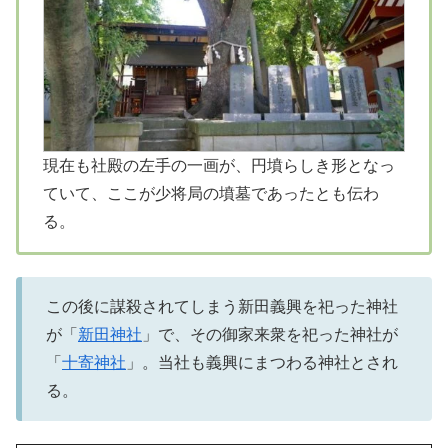
現在も社殿の左手の一画が、円墳らしき形となっ
ていて、ここが少将局の墳墓であったとも伝わ
る。
この後に謀殺されてしまう新田義興を祀った神社
が「
新田神社
」で、その御家来衆を祀った神社が
「
十寄神社
」。当社も義興にまつわる神社とされ
る。