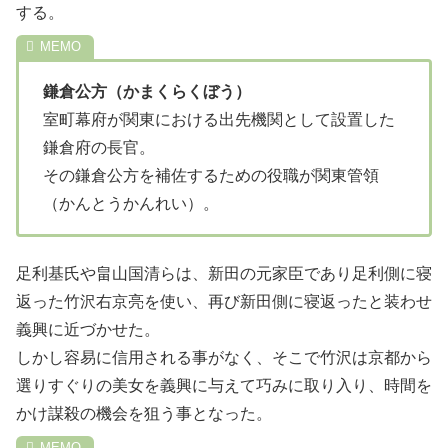
する。
鎌倉公方（かまくらくぼう）
室町幕府が関東における出先機関として設置した
鎌倉府の長官。
その鎌倉公方を補佐するための役職が関東管領
（かんとうかんれい）。
足利基氏や畠山国清らは、新田の元家臣であり足利側に寝
返った竹沢右京亮を使い、再び新田側に寝返ったと装わせ
義興に近づかせた。
しかし容易に信用される事がなく、そこで竹沢は京都から
選りすぐりの美女を義興に与えて巧みに取り入り、時間を
かけ謀殺の機会を狙う事となった。