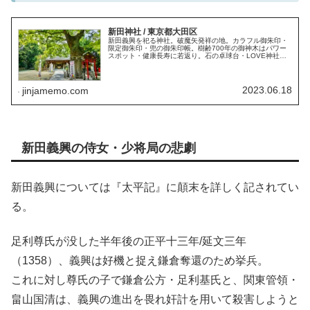
新田神社 / 東京都大田区
新田義興を祀る神社。破魔矢発祥の地。カラフル御朱印・
限定御朱印・兜の御朱印帳。樹齢700年の御神木はパワー
スポット・健康長寿に若返り。石の卓球台・LOVE神社。
平賀源内『神霊矢口渡』の舞台。うなる狛犬。多摩川七福
神・恵比寿。数多くのロケ地。
2023.06.18
jinjamemo.com
新田義興の侍女・少将局の悲劇
新田義興については『太平記』に顛末を詳しく記されてい
る。
足利尊氏が没した半年後の正平十三年/延文三年
（1358）、義興は好機と捉え鎌倉奪還のため挙兵。
これに対し尊氏の子で鎌倉公方・足利基氏と、関東管領・
畠山国清は、義興の進出を畏れ奸計を用いて殺害しようと