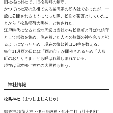
旧社格は村社で、旧松島町の鎮守。
かつては社家の先祖である柴田家の邸内社であったが、一
般に公開されるようになった際、松樹が鬱蒼としていたこ
とから「松島稲荷大明神」と称された。
江戸時代になると当地周辺は当社から松島町と呼ばれ鎮守
として崇敬を集め、住み着いた人々の故郷の神を色々と祀
るようになったため、現在の御祭神は14柱を数える。
毎年11月酉の日には「酉の市」が開催されるため「人形
町のおとりさま」とも呼ばれ親しまれている。
現在は日本橋七福神の大黒神も担う。
神社情報
松島神社（まつしまじんじゃ）
御祭神:稲荷大神・伊邪那岐神・他十二柱（計十四柱）