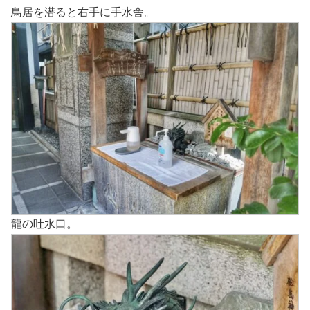
鳥居を潜ると右手に手水舎。
龍の吐水口。