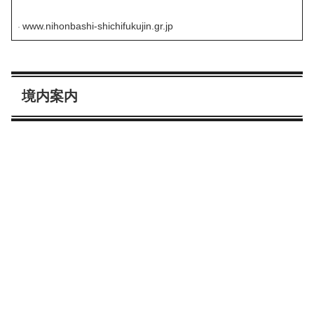
持つ繁華街です。下町情緒に触れながら、参拝いただきま
すよう、御案内申し上げます。
www.nihonbashi-shichifukujin.gr.jp
境内案内