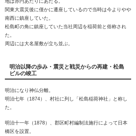
地は赤円あたりにあたる。
関東大震災後に僅かに遷座しているので当時は今よりやや
南西に鎮座していた。
松島町の角に鎮座していた当社周辺を稲荷前と俗称され
た。
周辺には大名屋敷が立ち並ぶ。
明治以降の歩み・震災と戦災からの再建・松島
ビルの竣工
明治になり神仏分離。
明治七年（1874）、村社に列し「松島稲荷神社」と称し
た。
明治十一年（1878）、郡区町村編制法施行によって日本
橋区を設置。