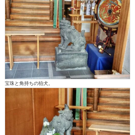
宝珠と角持ちの狛犬。