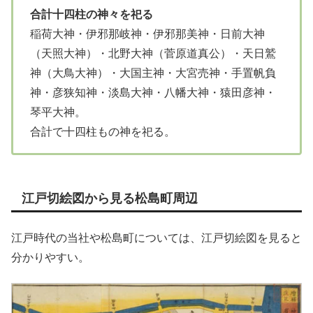
合計十四柱の神々を祀る
稲荷大神・伊邪那岐神・伊邪那美神・日前大神
（天照大神）・北野大神（菅原道真公）・天日鷲
神（大鳥大神）・大国主神・大宮売神・手置帆負
神・彦狭知神・淡島大神・八幡大神・猿田彦神・
琴平大神。
合計で十四柱もの神を祀る。
江戸切絵図から見る松島町周辺
江戸時代の当社や松島町については、江戸切絵図を見ると
分かりやすい。