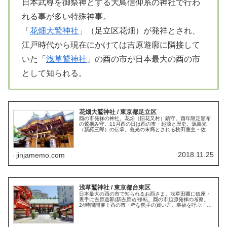
日本武尊を御祭神とする大鳥信仰系の神社で行わ
れる事が多い特殊神事。
「
花畑大鷲神社
」（足立区花畑）が発祥とされ、
江戸時代から現在にかけては吉原遊廓に隣接して
いた「
浅草鷲神社
」の酉の市が日本最大の酉の市
として知られる。
花畑大鷲神社 / 東京都足立区
酉の市発祥の神社。花畑（旧花又村）鎮守。酉年限定頒布
の鷲掴み守。11月酉の日は酉の市・起源と歴史。源義光
（新羅三郎）の伝承。義光の末裔とされる秋田藩主・佐竹
氏からの寄進。見事な彫刻がある本殿は必見。立派な神苑
を有する境内。御朱印。御朱印帳。
2018.11.25
jinjamemo.com
浅草鷲神社 / 東京都台東区
日本最大の酉の市で知られるお酉さま。浅草田圃に鎮座・
裏手に吉原遊郭(新吉原)が移転。酉の市起源発祥の考察。
24時間開催！酉の市・粋な熊手の買い方。幸福を呼ぶ「な
でおかめ」・願い事を納める叶鷲。限定御朱印。鷲の御朱
印帳。酉の市を描いた浮世絵。