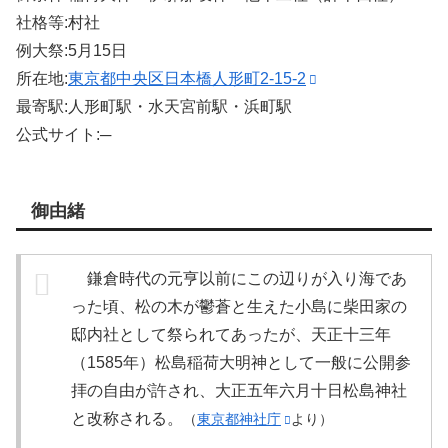
社格等:村社
例大祭:5月15日
所在地:
東京都中央区日本橋人形町2-15-2
最寄駅:人形町駅・水天宮前駅・浜町駅
公式サイト:─
御由緒
鎌倉時代の元亨以前にこの辺りが入り海であ
った頃、松の木が鬱蒼と生えた小島に柴田家の
邸内社として祭られてあったが、天正十三年
（1585年）松島稲荷大明神として一般に公開参
拝の自由が許され、大正五年六月十日松島神社
と改称される。
（
東京都神社庁
より）