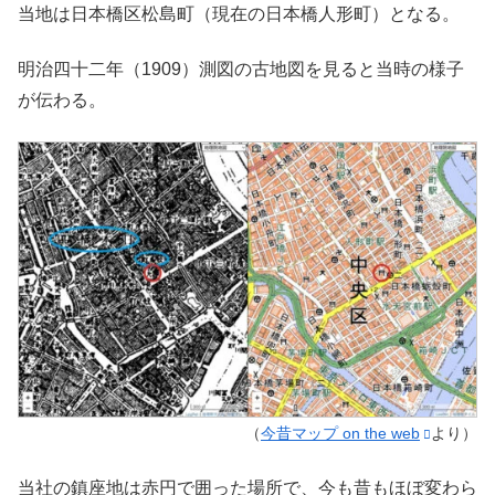
当地は日本橋区松島町（現在の日本橋人形町）となる。
明治四十二年（1909）測図の古地図を見ると当時の様子
が伝わる。
（
今昔マップ on the web
より）
当社の鎮座地は赤円で囲った場所で、今も昔もほぼ変わら