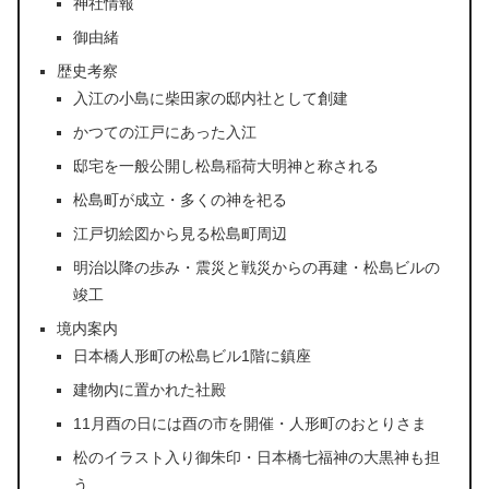
神社情報
御由緒
歴史考察
入江の小島に柴田家の邸内社として創建
かつての江戸にあった入江
邸宅を一般公開し松島稲荷大明神と称される
松島町が成立・多くの神を祀る
江戸切絵図から見る松島町周辺
明治以降の歩み・震災と戦災からの再建・松島ビルの
竣工
境内案内
日本橋人形町の松島ビル1階に鎮座
建物内に置かれた社殿
11月酉の日には酉の市を開催・人形町のおとりさま
松のイラスト入り御朱印・日本橋七福神の大黒神も担
う