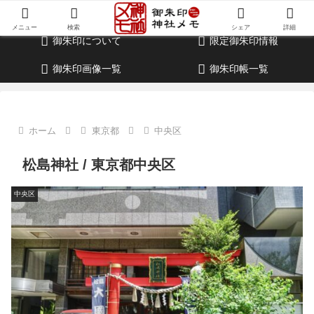
御朱印・参拝記録・神社情報・考察ブログ
メニュー
検索
シェア
詳細
御朱印について
限定御朱印情報
御朱印画像一覧
御朱印帳一覧
ホーム
東京都
中央区
松島神社 / 東京都中央区
中央区