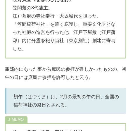
笠間藩の8代藩主。
江戸幕府の寺社奉行・大坂城代を担った。
「笠間稲荷神社」を篤く庇護し、重要文化財とな
った社殿の造営を行った他、江戸下屋敷（江戸藩
邸）内に分霊を祀り当社（東京別社）創建に寄与
した。
藩邸内にあった事から庶民の参拝が難しかったものの、初
午の日には庶民に参拝を許可したと云う。
初午（はつうま）は、2月の最初の午の日。全国の
稲荷神社の祭日とされる。