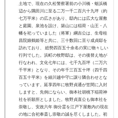
土地で、現在の久松警察署前の小川橋・蛎浜橋
辺から隅田川に至る二万一千二百六十九坪（約
七万平米）の広さがあり、邸内には広大な屋敷
と庭園、泉池を設け、築山には稲荷・山王・八
幡を祀っていました（将軍）綱吉公は、生母桂
昌院娘鶴姫等と共に、三十数回に亘り成貞邸を
訪れており、 総勢四百五十余名の実に物々しい
行列でした。浜町の牧野邸は、その後替え地が
行なわれ、文化七年には、七千九百坪（二万六
千平米）となり、その年千三百五十坪（四千四
百五十平米）を細川越中守に譲り隣合わせとな
っています。延享四年に牧野貞通が笠間に入封
しますと、先例にならい、御本社胡桃下稲荷神
社を祈願所としました。牧野貞直公も御本社を
崇敬し、安政六年 御分霊を江戸下屋敷内の現在
の地に合祀奉斎し崇敬の誠を尽くしました。初