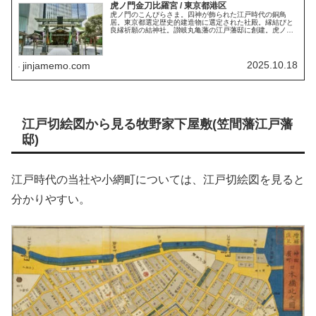
虎ノ門金刀比羅宮 / 東京都港区
虎ノ門のこんぴらさま。四神が飾られた江戸時代の銅鳥
居。東京都選定歴史的建造物に選定された社殿。縁結びと
良縁祈願の結神社。讃岐丸亀藩の江戸藩邸に創建。虎ノ門
に移転・毎月10日に庶民へ開放。虎ノ門琴平タワーと一体
型の境内。御朱印。御朱印帳。
2025.10.18
jinjamemo.com
江戸切絵図から見る牧野家下屋敷(笠間藩江戸藩
邸)
江戸時代の当社や小網町については、江戸切絵図を見ると
分かりやすい。