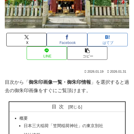
X
Facebook
はてブ
LINE
コピー
2026.01.19
2026.01.31
目次から「
御朱印画像一覧・御朱印情報
」を選択すると過
去の御朱印画像をすぐにご覧頂けます。
目次
概要
日本三大稲荷「笠間稲荷神社」の東京別社