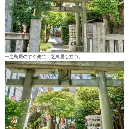
一之鳥居のすぐ先に二之鳥居も立つ。