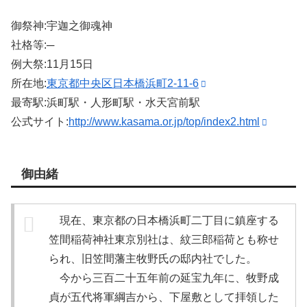
御祭神:宇迦之御魂神
社格等:─
例大祭:11月15日
所在地:
東京都中央区日本橋浜町2-11-6
最寄駅:浜町駅・人形町駅・水天宮前駅
公式サイト:
http://www.kasama.or.jp/top/index2.html
御由緒
現在、東京都の日本橋浜町二丁目に鎮座する
笠間稲荷神社東京別社は、紋三郎稲荷とも称せ
られ、旧笠間藩主牧野氏の邸内社でした。
今から三百二十五年前の延宝九年に、牧野成
貞が五代将軍綱吉から、下屋敷として拝領した