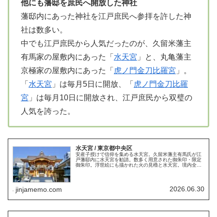
他にも藩邸を庶民へ開放した神社
藩邸内にあった神社を江戸庶民へ参拝を許した神
社は数多い。
中でも江戸庶民から人気だったのが、久留米藩主
有馬家の屋敷内にあった「
水天宮
」と、丸亀藩主
京極家の屋敷内にあった「
虎ノ門金刀比羅宮
」。
「
水天宮
」は毎月5日に開放、「
虎ノ門金刀比羅
宮
」は毎月10日に開放され、江戸庶民から双璧の
人気を誇った。
水天宮 / 東京都中央区
安産子授けで信仰を集める水天宮。久留米藩主有馬氏が江
戸藩邸内に水天宮を勧請。数多く用意された御朱印・限定
御朱印。浮世絵にも描かれた火の見櫓と水天宮。境内全体
に免震構造が採用された都市型神社。戌の日と御子守帯。
日本橋七福神・弁財天。御朱印帳。
2026.06.30
jinjamemo.com