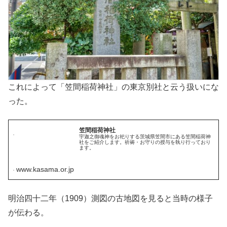
これによって「笠間稲荷神社」の東京別社と云う扱いにな
った。
笠間稲荷神社
宇迦之御魂神をお祀りする茨城県笠間市にある笠間稲荷神
社をご紹介します。祈祷・お守りの授与を執り行っており
ます。
www.kasama.or.jp
明治四十二年（1909）測図の古地図を見ると当時の様子
が伝わる。