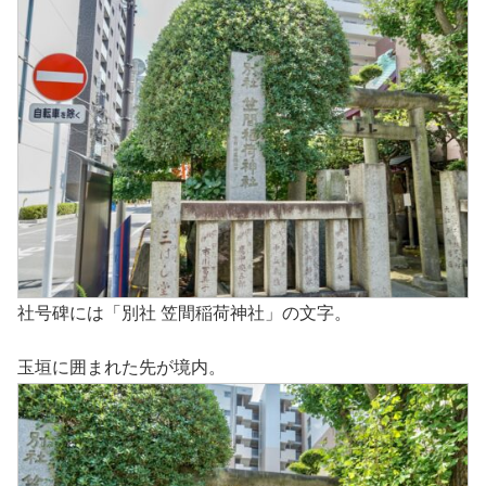
社号碑には「別社 笠間稲荷神社」の文字。
玉垣に囲まれた先が境内。