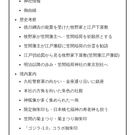
神社情報
御由緒
歴史考察
徳川綱吉の寵愛を受けた牧野家と江戸下屋敷
牧野家が笠間藩主へ・笠間稲荷を祈願所とする
笠間藩主が江戸藩邸に笠間稲荷の分霊を勧請
江戸切絵図から見る牧野家下屋敷(笠間藩江戸藩邸)
明治以降の歩み・笠間稲荷神社の東京別社へ
境内案内
久松警察署の向かい・金座通り沿いに鎮座
本社の方角を向いた朱色の社殿
神狐像が多く集められた一画
限定御朱印も・日本橋七福神の寿老神も担う
笠間の菊まつり・菊まつり御朱印
『ゴジラ-1.0』コラボ御朱印