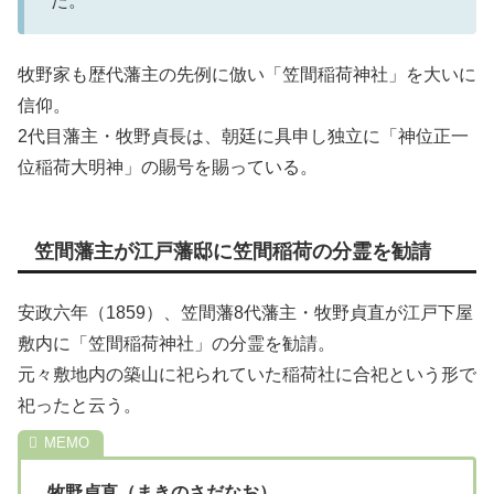
た。
牧野家も歴代藩主の先例に倣い「笠間稲荷神社」を大いに
信仰。
2代目藩主・牧野貞長は、朝廷に具申し独立に「神位正一
位稲荷大明神」の賜号を賜っている。
笠間藩主が江戸藩邸に笠間稲荷の分霊を勧請
安政六年（1859）、笠間藩8代藩主・牧野貞直が江戸下屋
敷内に「笠間稲荷神社」の分霊を勧請。
元々敷地内の築山に祀られていた稲荷社に合祀という形で
祀ったと云う。
牧野貞直（まきのさだなお）