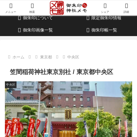
御朱印・参拝記録・神社情報・考察ブログ
メニュー
検索
シェア
詳細
御朱印について
限定御朱印情報
御朱印画像一覧
御朱印帳一覧
ホーム
東京都
中央区
笠間稲荷神社東京別社 / 東京都中央区
中央区