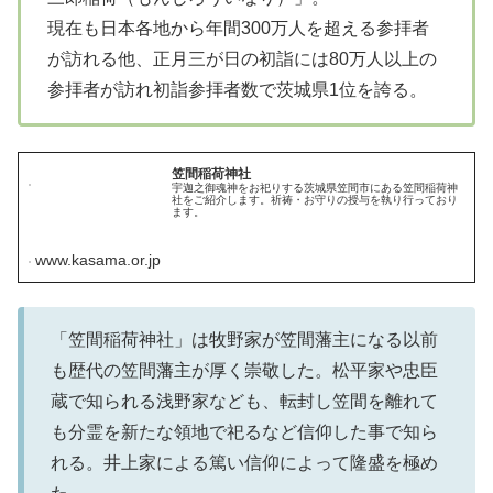
現在も日本各地から年間300万人を超える参拝者
が訪れる他、正月三が日の初詣には80万人以上の
参拝者が訪れ初詣参拝者数で茨城県1位を誇る。
笠間稲荷神社
宇迦之御魂神をお祀りする茨城県笠間市にある笠間稲荷神
社をご紹介します。祈祷・お守りの授与を執り行っており
ます。
www.kasama.or.jp
「笠間稲荷神社」は牧野家が笠間藩主になる以前
も歴代の笠間藩主が厚く崇敬した。松平家や忠臣
蔵で知られる浅野家なども、転封し笠間を離れて
も分霊を新たな領地で祀るなど信仰した事で知ら
れる。井上家による篤い信仰によって隆盛を極め