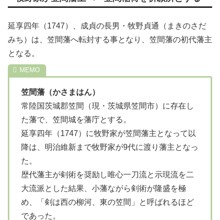
延享四年（1747）、成貞の長男・牧野貞通（まきのさだ
みち）は、笠間藩へ転封する事となり、笠間藩の初代藩主
となる。
笠間藩（かさまはん）
常陸国茨城郡笠間（現・茨城県笠間市）に存在し
た藩で、笠間城を藩庁とする。
延享四年（1747）に牧野家が笠間藩主となって以
降は、明治維新まで牧野家が9代に渡り藩主となっ
た。
歴代藩主が剣術を奨励し唯心一刀流と示現流を二
大流派とした結果、小藩ながら剣術が隆盛を極
め、「剣は西の柳河、東の笠間」と呼ばれるほど
であった。