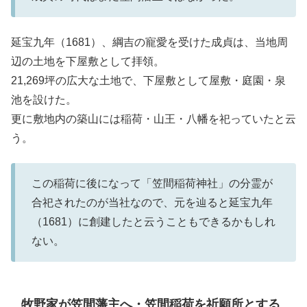
延宝九年（1681）、綱吉の寵愛を受けた成貞は、当地周
辺の土地を下屋敷として拝領。
21,269坪の広大な土地で、下屋敷として屋敷・庭園・泉
池を設けた。
更に敷地内の築山には稲荷・山王・八幡を祀っていたと云
う。
この稲荷に後になって「笠間稲荷神社」の分霊が
合祀されたのが当社なので、元を辿ると延宝九年
（1681）に創建したと云うこともできるかもしれ
ない。
牧野家が笠間藩主へ・笠間稲荷を祈願所とする