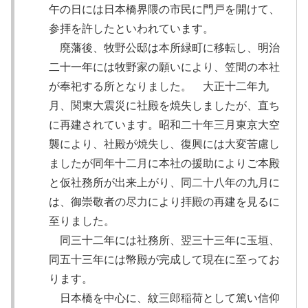
午の日には日本橋界隈の市民に門戸を開けて、
参拝を許したといわれています。
廃藩後、牧野公邸は本所緑町に移転し、明治
二十一年には牧野家の願いにより、笠間の本社
が奉祀する所となりました。 大正十二年九
月、関東大震災に社殿を焼失しましたが、直ち
に再建されています。昭和二十年三月東京大空
襲により、社殿が焼失し、復興には大変苦慮し
ましたが同年十二月に本社の援助によりご本殿
と仮社務所が出来上がり、同二十八年の九月に
は、御崇敬者の尽力により拝殿の再建を見るに
至りました。
同三十二年には社務所、翌三十三年に玉垣、
同五十三年には幣殿が完成して現在に至ってお
ります。
日本橋を中心に、紋三郎稲荷として篤い信仰