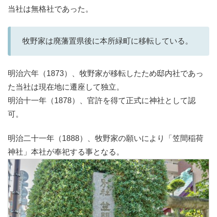
当社は無格社であった。
牧野家は廃藩置県後に本所緑町に移転している。
明治六年（1873）、牧野家が移転したため邸内社であっ
た当社は現在地に遷座して独立。
明治十一年（1878）、官許を得て正式に神社として認
可。
明治二十一年（1888）、牧野家の願いにより「笠間稲荷
神社」本社が奉祀する事となる。