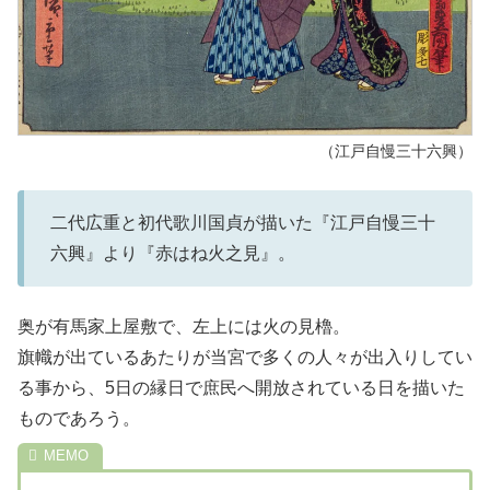
（江戸自慢三十六興）
二代広重と初代歌川国貞が描いた『江戸自慢三十
六興』より『赤はね火之見』。
奥が有馬家上屋敷で、左上には火の見櫓。
旗幟が出ているあたりが当宮で多くの人々が出入りしてい
る事から、5日の縁日で庶民へ開放されている日を描いた
ものであろう。