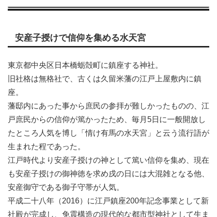
安産子授けで信仰を集める水天宮
東京都中央区日本橋蛎殻町に鎮座する神社。
旧社格は無格社で、古くは久留米藩の江戸上屋敷内に鎮
座。
藩邸内にあった事から庶民の参拝が難しかったものの、江
戸庶民からの信仰が篤かったため、毎月5日に一般開放し
たところ人気を博し「情け有馬の水天宮」と云う流行語が
生まれた程であった。
江戸時代より安産子授けの神として篤い信仰を集め、現在
も安産子授けの御神徳を求め戌の日には大混雑となる他、
安産御守である御子守帯が人気。
平成二十八年（2016）に江戸鎮座200年記念事業として新
社殿が完成し、免震構造の現代的な都市型神社として生ま