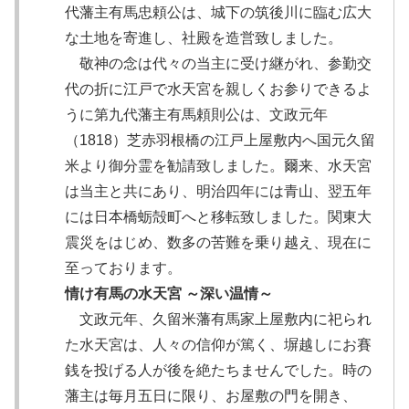
代藩主有馬忠頼公は、城下の筑後川に臨む広大
な土地を寄進し、社殿を造営致しました。
敬神の念は代々の当主に受け継がれ、参勤交
代の折に江戸で水天宮を親しくお参りできるよ
うに第九代藩主有馬頼則公は、文政元年
（1818）芝赤羽根橋の江戸上屋敷内へ国元久留
米より御分霊を勧請致しました。爾来、水天宮
は当主と共にあり、明治四年には青山、翌五年
には日本橋蛎殻町へと移転致しました。関東大
震災をはじめ、数多の苦難を乗り越え、現在に
至っております。
情け有馬の水天宮 ～深い温情～
文政元年、久留米藩有馬家上屋敷内に祀られ
た水天宮は、人々の信仰が篤く、塀越しにお賽
銭を投げる人が後を絶たちませんでした。時の
藩主は毎月五日に限り、お屋敷の門を開き、