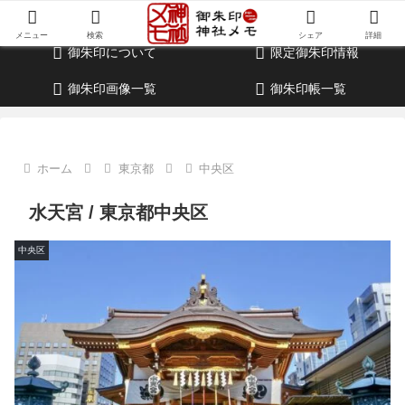
御朱印・参拝記録・神社情報・考察ブログ
メニュー
検索
シェア
詳細
御朱印について
限定御朱印情報
御朱印画像一覧
御朱印帳一覧
ホーム
東京都
中央区
水天宮 / 東京都中央区
中央区