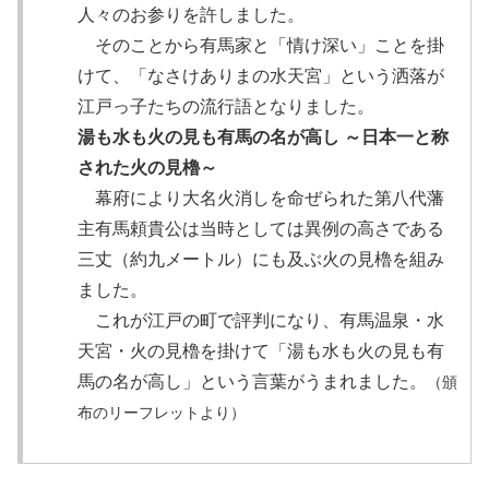
人々のお参りを許しました。
そのことから有馬家と「情け深い」ことを掛
けて、「なさけありまの水天宮」という洒落が
江戸っ子たちの流行語となりました。
湯も水も火の見も有馬の名が高し ～日本一と称
された火の見櫓～
幕府により大名火消しを命ぜられた第八代藩
主有馬頼貴公は当時としては異例の高さである
三丈（約九メートル）にも及ぶ火の見櫓を組み
ました。
これが江戸の町で評判になり、有馬温泉・水
天宮・火の見櫓を掛けて「湯も水も火の見も有
馬の名が高し」という言葉がうまれました。
（頒
布のリーフレットより）