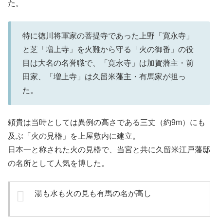
た。
特に徳川将軍家の菩提寺であった上野「寛永寺」
と芝「増上寺」を火難から守る「火の御番」の役
目は大名の名誉職で、「寛永寺」は加賀藩主・前
田家、「増上寺」は久留米藩主・有馬家が担っ
た。
頼貴は当時としては異例の高さである三丈（約9m）にも
及ぶ「火の見櫓」を上屋敷内に建立。
日本一と称された火の見櫓で、当宮と共に久留米江戸藩邸
の名所として人気を博した。
湯も水も火の見も有馬の名が高し