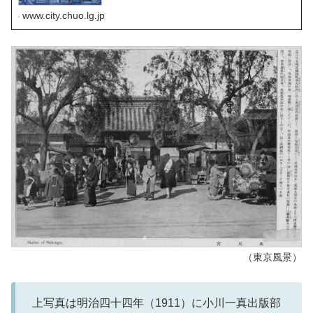
www.city.chuo.lg.jp
（東京風景）
上写真は明治四十四年（1911）に小川一真出版部