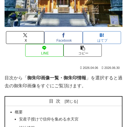
X
Facebook
はてブ
LINE
コピー
2026.04.06
2026.06.30
目次から「
御朱印画像一覧・御朱印情報
」を選択すると過
去の御朱印画像をすぐにご覧頂けます。
目次
概要
安産子授けで信仰を集める水天宮