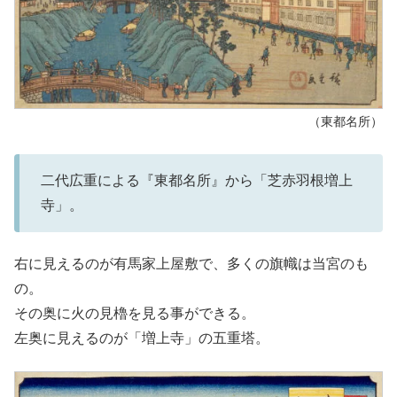
（東都名所）
二代広重による『東都名所』から「芝赤羽根増上
寺」。
右に見えるのが有馬家上屋敷で、多くの旗幟は当宮のも
の。
その奥に火の見櫓を見る事ができる。
左奥に見えるのが「増上寺」の五重塔。