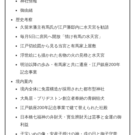
神社情報
御由緒
歴史考察
久留米藩主有馬氏が江戸藩邸内に水天宮を勧請
毎月5日に庶民へ開放「情け有馬の水天宮」
江戸切絵図から見る当宮と有馬家上屋敷
浮世絵にも描かれた名物の火の見櫓と水天宮
明治以降の歩み・有馬家と共に遷座・江戸鎮座200年
記念事業
境内案内
境内全体に免震構造が採用された都市型神社
大鳥居・ブリヂストン創立者奉納の青銅狛犬
江戸鎮座200年記念事業で建て替えられた社殿
日本橋七福神の弁財天・寳生辨財天は芸事と金運の御
利益
子宝いぬの像・安産子授けの神・戌の日と御子守帯