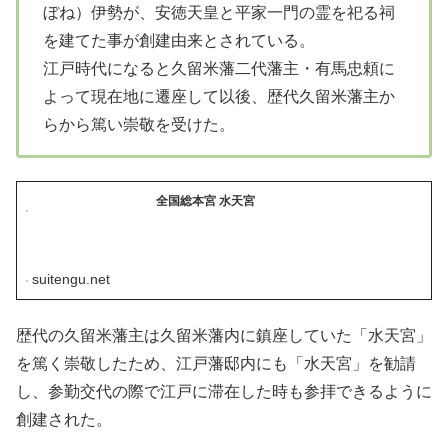
ぼね）伊勢が、安徳天皇と平家一門の霊を祀る祠
を建てた事が創建由来とされている。
江戸時代になると久留米藩二代藩主・有馬忠頼に
よって現在地に遷座して以後、歴代久留米藩主か
らから篤い崇敬を受けた。
全国総本宮 水天宮
suitengu.net
歴代の久留米藩主は久留米藩内に鎮座していた「水天宮」
を篤く崇敬したため、江戸藩邸内にも「水天宮」を勧請
し、参勤交代の際で江戸に滞在した時も参拝できるように
創建された。