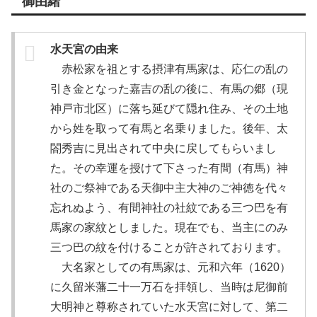
御由緒
水天宮の由来
赤松家を祖とする摂津有馬家は、応仁の乱の
引き金となった嘉吉の乱の後に、有馬の郷（現
神戸市北区）に落ち延びて隠れ住み、その土地
から姓を取って有馬と名乗りました。後年、太
閤秀吉に見出されて中央に戻してもらいまし
た。その幸運を授けて下さった有間（有馬）神
社のご祭神である天御中主大神のご神徳を代々
忘れぬよう、有間神社の社紋である三つ巴を有
馬家の家紋としました。現在でも、当主にのみ
三つ巴の紋を付けることが許されております。
大名家としての有馬家は、元和六年（1620）
に久留米藩二十一万石を拝領し、当時は尼御前
大明神と尊称されていた水天宮に対して、第二