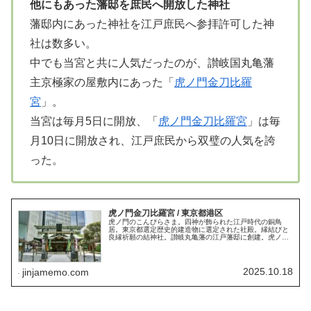
他にもあった藩邸を庶民へ開放した神社
藩邸内にあった神社を江戸庶民へ参拝許可した神
社は数多い。
中でも当宮と共に人気だったのが、讃岐国丸亀藩
主京極家の屋敷内にあった「
虎ノ門金刀比羅
宮
」。
当宮は毎月5日に開放、「
虎ノ門金刀比羅宮
」は毎
月10日に開放され、江戸庶民から双璧の人気を誇
った。
虎ノ門金刀比羅宮 / 東京都港区
虎ノ門のこんぴらさま。四神が飾られた江戸時代の銅鳥
居。東京都選定歴史的建造物に選定された社殿。縁結びと
良縁祈願の結神社。讃岐丸亀藩の江戸藩邸に創建。虎ノ門
に移転・毎月10日に庶民へ開放。虎ノ門琴平タワーと一体
型の境内。御朱印。御朱印帳。
2025.10.18
jinjamemo.com