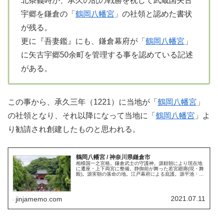
北条義時が、承久の乱の戦勝を祝して武蔵国矢古
宇郷を鎌倉の「
鶴岡八幡宮
」の社領と認めた書状
が残る。
更に『吾妻鑑』にも、鎌倉幕府が「
鶴岡八幡宮
」
に矢古宇郷50余町を管理する事を認めている記述
がある。
この事から、承久三年（1221）に当地が「
鶴岡八幡宮
」
の社領となり、それ以降になって当地に「
鶴岡八幡宮
」よ
り勧請され創建したものと思われる。
鶴岡八幡宮 / 神奈川県鎌倉市
相模国一之宮格。鎌倉武士の守護神。源頼朝により現在地
に遷座・上下両宮に整備。静御前が舞った若宮廻廊(現・舞
殿)。源実朝の落命の地。江戸幕府による庇護。源平池・再
建された旗上弁財天社。倒伏した大銀杏。表参道の段葛・
若宮大路。御朱印。御朱印帳。
2021.07.11
jinjamemo.com