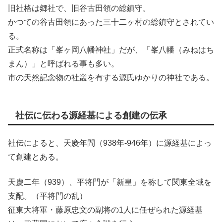
旧社格は郷社で、旧谷古田領の総鎮守。
かつての谷古田領にあった三十二ヶ村の総鎮守とされてい
る。
正式名称は「峯ヶ岡八幡神社」だが、「峯八幡（みねはち
まん）」と呼ばれる事も多い。
市の天然記念物の社叢を有する源氏ゆかりの神社である。
社伝に伝わる源経基による創建の伝承
社伝によると、天慶年間（938年-946年）に源経基によっ
て創建とある。
天慶二年（939）、平将門が「新皇」を称して関東全域を
支配。（平将門の乱）
征東大将軍・藤原忠文の副将の1人に任ぜられた源経基