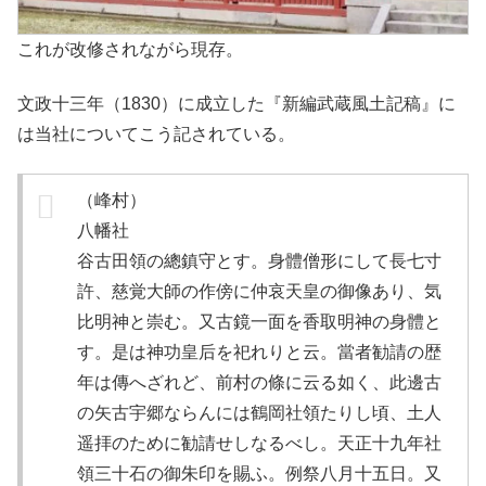
これが改修されながら現存。
文政十三年（1830）に成立した『新編武蔵風土記稿』に
は当社についてこう記されている。
（峰村）
八幡社
谷古田領の總鎮守とす。身體僧形にして長七寸
許、慈覚大師の作傍に仲哀天皇の御像あり、気
比明神と崇む。又古鏡一面を香取明神の身體と
す。是は神功皇后を祀れりと云。當者勧請の歴
年は傳へざれど、前村の條に云る如く、此邊古
の矢古宇郷ならんには鶴岡社領たりし頃、土人
遥拝のために勧請せしなるべし。天正十九年社
領三十石の御朱印を賜ふ。例祭八月十五日。又