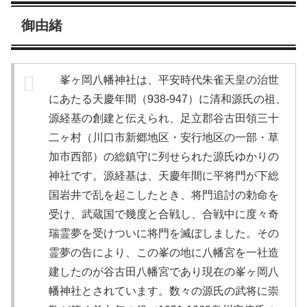
御由緒
峯ヶ岡八幡神社は、平安時代朱雀天皇の治世
にあたる天慶年間（938-947）に清和源氏の祖、
源経基の創建と伝えられ、足立郡谷古田領三十
二ヶ村（川口市新郷地区・安行地区の一部・草
加市西部）の総鎮守に列せられた源氏ゆかりの
神社です。源経基は、天慶年間に平将門が下総
国岩井で乱を起こしたとき、将門追討の勅命を
受け、武蔵国で幾度と合戦し、合戦中に度々奇
瑞霊夢を受けついに将門を滅ぼしました。その
霊夢の告により、この峯の地に八幡宮を一社造
建したのが谷古田八幡宮であり現在の峯ヶ岡八
幡神社とされています。数々の源氏の武将に崇