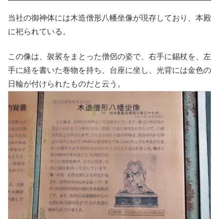
当社の御神体には木造僧形八幡坐像が現存しており、本殿
に祀られている。
この像は、袈裟をまとった僧侶の姿で、右手に錫杖を、左
手に経を書いた巻物を持ち、台座に坐し、光背には金色の
日輪が付けられたものだと云う。