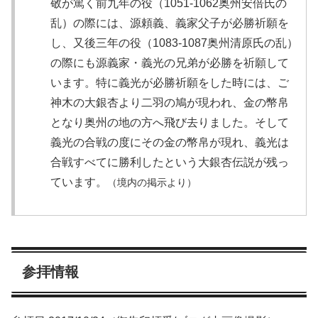
敬が篤く前九年の役（1051-1062奥州安倍氏の
乱）の際には、源頼義、義家父子が必勝祈願を
し、又後三年の役（1083-1087奥州清原氏の乱）
の際にも源義家・義光の兄弟が必勝を祈願して
います。特に義光が必勝祈願をした時には、ご
神木の大銀杏より二羽の鳩が現われ、金の幣帛
となり奥州の地の方へ飛び去りました。そして
義光の合戦の度にその金の幣帛が現れ、義光は
合戦すべてに勝利したという大銀杏伝説が残っ
ています。
（境内の掲示より）
参拝情報