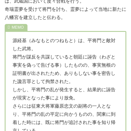
は、武蔵国において度々合戦を行う。
奇瑞霊夢を受けて将門を討ち、霊夢によって当地に新たに
八幡宮を建立したと伝わる。
源経基（みなもとのつねもと）は、平将門と敵対
した武将。
将門が謀反を共謀していると朝廷に誣告（わざと
事実を偽って告げる事）したものの、事実無根の
証明書が出されたため、ありもしない事を密告し
た讒言罪として拘禁された。
しかし、平将門の乱が発生すると、結果的に誣告
が現実となった事により放免。
さらには征東大将軍藤原忠文の副将の一人とな
り、平将門の乱の平定に向かうものの、関東に到
着した時には、既に将門が追討された事を知り帰
京している。