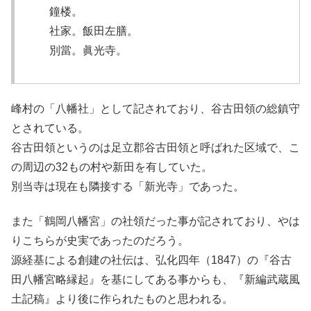
鐘楼。
社家。飯田左膳。
別當。眞光寺。
峰村の「八幡社」として記されており、谷古田領の総鎮守
とされている。
谷古田領というのは足立郡谷古田領と呼ばれた区域で、こ
の周辺の32もの村や新田を有していた。
別当寺は現在も隣接する「新光寺」であった。
また「鶴岡八幡宮」の社領だった事が記されており、やは
りこちらが史実であったのだろう。
源経基による創建の社伝は、弘化四年（1847）の『谷古
田八幡宮略縁起』を基にしてある事からも、『新編武蔵風
土記稿』より後に作られたものと思われる。