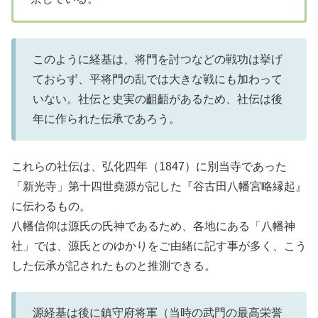
このように経基は、将門を討つなどの戦功は挙げ
ておらず、平将門の乱では大きな戦にも加わって
いない。社伝と史実の齟齬があるため、社伝は後
年に作られた伝承であろう。
これらの社伝は、弘化四年（1847）に別当寺であった
「新光寺」第十四世堯源が記した『谷古田八幡宮略縁起』
に伝わるもの。
八幡信仰は源氏の氏神であるため、各地にある「八幡神
社」では、源氏とのゆかりをご由緒に記す事が多く、こう
した伝承が記されたものと推測できる。
源経基は後に鎮守府将軍（当時の武門の最高栄誉