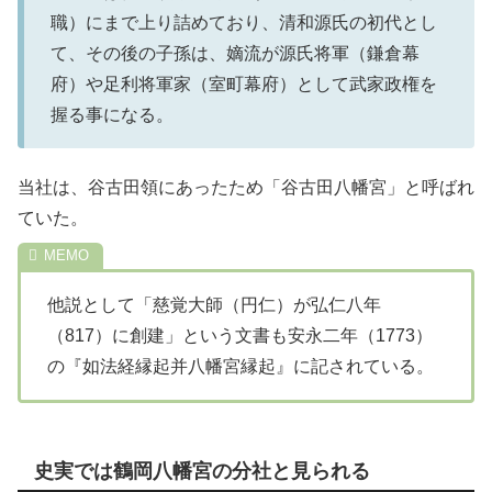
職）にまで上り詰めており、清和源氏の初代とし
て、その後の子孫は、嫡流が源氏将軍（鎌倉幕
府）や足利将軍家（室町幕府）として武家政権を
握る事になる。
当社は、谷古田領にあったため「谷古田八幡宮」と呼ばれ
ていた。
他説として「慈覚大師（円仁）が弘仁八年
（817）に創建」という文書も安永二年（1773）
の『如法経縁起并八幡宮縁起』に記されている。
史実では鶴岡八幡宮の分社と見られる