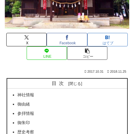
X
Facebook
はてブ
LINE
コピー
2017.10.31
2018.11.25
目次
神社情報
御由緒
参拝情報
御朱印
歴史考察