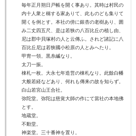
毎年正月朔日戸帳を開く事あり。其時は村民の
内十人衆と稱する家ありて、此ものども集りて
開くを例とす。本社の傍に銀杏の老樹あり、囲
み二丈四五尺、是は若狭の八百比丘の植し由、
尼は郡中貝塚村の人と云傳ふ。されど諸記に八
百比丘尼は若狭國小松原の人とみへたり。
甲冑一領。黒糸縅なり。
太刀一振。
棟札一枚。大永七年造営の棟札なり。此餘白幡
大般若経などあり、何れも傳来の故を知らず。
白山若宮山王合社。
弥陀堂。弥陀は慈覚大師の作にて當社の本地佛
とす。
地蔵堂。
不動堂。
神楽堂。三十番神を置り。