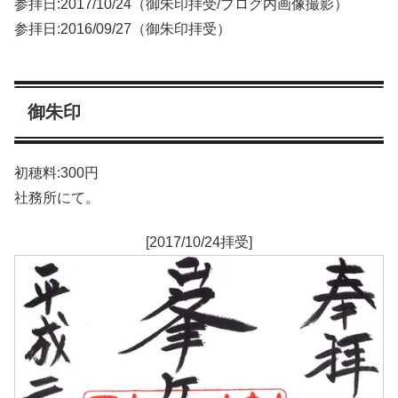
参拝日:2017/10/24（御朱印拝受/ブログ内画像撮影）
参拝日:2016/09/27（御朱印拝受）
御朱印
初穂料:300円
社務所にて。
[2017/10/24拝受]