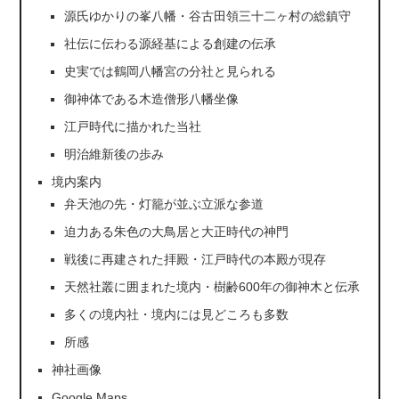
源氏ゆかりの峯八幡・谷古田領三十二ヶ村の総鎮守
社伝に伝わる源経基による創建の伝承
史実では鶴岡八幡宮の分社と見られる
御神体である木造僧形八幡坐像
江戸時代に描かれた当社
明治維新後の歩み
境内案内
弁天池の先・灯籠が並ぶ立派な参道
迫力ある朱色の大鳥居と大正時代の神門
戦後に再建された拝殿・江戸時代の本殿が現存
天然社叢に囲まれた境内・樹齢600年の御神木と伝承
多くの境内社・境内には見どころも多数
所感
神社画像
Google Maps