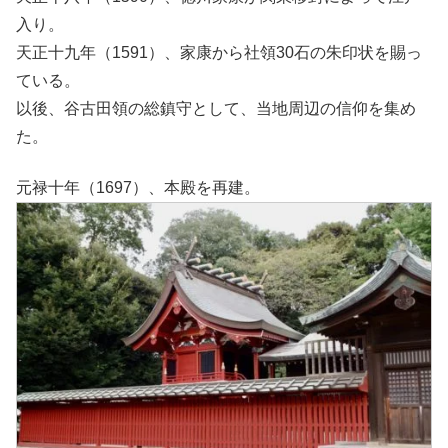
入り。
天正十九年（1591）、家康から社領30石の朱印状を賜っ
ている。
以後、谷古田領の総鎮守として、当地周辺の信仰を集め
た。
元禄十年（1697）、本殿を再建。