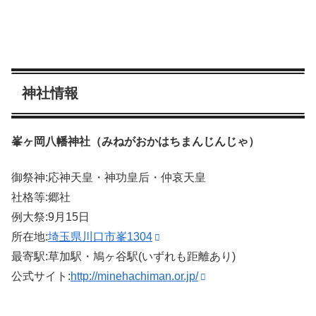
神社情報
峯ヶ岡八幡神社（みねがおかはちまんじんじゃ）
御祭神:応神天皇・神功皇后・仲哀天皇
社格等:郷社
例大祭:9月15日
所在地:
埼玉県川口市峯1304
最寄駅:草加駅・鳩ヶ谷駅(いずれも距離あり)
公式サイト:
http://minehachiman.or.jp/