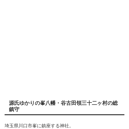
源氏ゆかりの峯八幡・谷古田領三十二ヶ村の総
鎮守
埼玉県川口市峯に鎮座する神社。