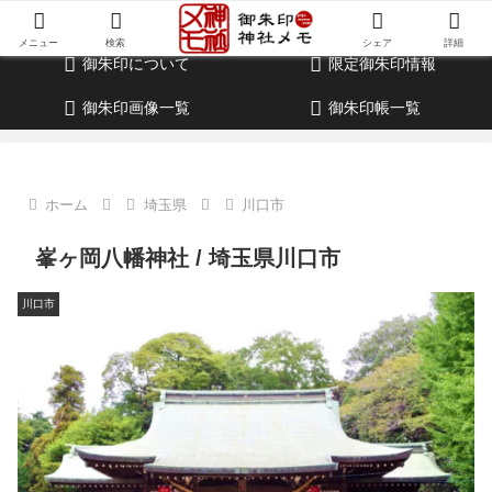
御朱印・参拝記録・神社情報・考察ブログ
メニュー
検索
シェア
詳細
御朱印について
限定御朱印情報
御朱印画像一覧
御朱印帳一覧
ホーム
埼玉県
川口市
峯ヶ岡八幡神社 / 埼玉県川口市
川口市