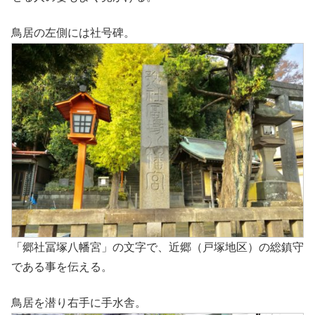
鳥居の左側には社号碑。
「郷社冨塚八幡宮」の文字で、近郷（戸塚地区）の総鎮守
である事を伝える。
鳥居を潜り右手に手水舎。