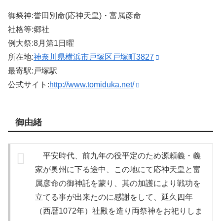
御祭神:誉田別命(応神天皇)・富属彦命
社格等:郷社
例大祭:8月第1日曜
所在地:
神奈川県横浜市戸塚区戸塚町3827
最寄駅:戸塚駅
公式サイト:
http://www.tomiduka.net/
御由緒
平安時代、前九年の役平定のため源頼義・義
家が奥州に下る途中、この地にて応神天皇と富
属彦命の御神託を蒙り、其の加護により戦功を
立てる事が出来たのに感謝をして、延久四年
（西暦1072年）社殿を造り両祭神をお祀りしま