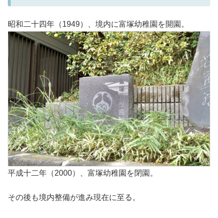
昭和二十四年（1949）、境内に富塚幼稚園を開園。
平成十二年（2000）、富塚幼稚園を閉園。
その後も境内整備が進み現在に至る。