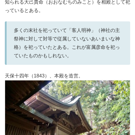
知られる大己貴命（おおなむちのみこと）を相殿として祀
っているとある。
多くの末社を祀っていて「客人明神」（神社の主
祭神に対して対等で従属していないあいまいな神
格）を祀っていたとある。これが富属彦命を祀っ
ていたものかもしれない。
天保十四年（1843）、本殿を造営。