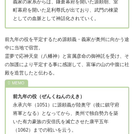
義家の家系からは、鎌倉幕府を開いた源頼朝、室
町幕府を開いた足利尊氏が出ており、武門の棟梁
としての血脈として神話化されていく。
前九年の役を平定するため源頼義・義家が奥州に向かう途
中に当地で宿営。
霊夢で応神天皇（八幡神）と富属彦命の御神託を受け、そ
の加護により平定する事に感謝して、富塚の山の中腹に社
殿を造営したと伝わる。
前九年の役（ぜんくねんのえき）
永承六年（1051）に源頼義が陸奥守（後に鎮守府
将軍となる）となってから、奥州で独自勢力を築
いた有力豪族の安倍氏を滅亡させた康平五年
（1062）までの戦いを云う。