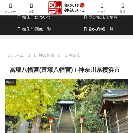
御朱印・参拝記録・神社情報・考察ブログ
メニュー
検索
シェア
詳細
御朱印について
限定御朱印情報
御朱印画像一覧
御朱印帳一覧
ホーム
神奈川県
横浜市
冨塚八幡宮(富塚八幡宮) / 神奈川県横浜市
横浜市