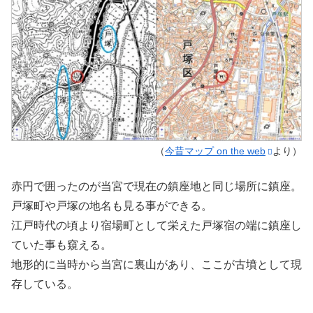
（
今昔マップ on the web
より）
赤円で囲ったのが当宮で現在の鎮座地と同じ場所に鎮座。
戸塚町や戸塚の地名も見る事ができる。
江戸時代の頃より宿場町として栄えた戸塚宿の端に鎮座し
ていた事も窺える。
地形的に当時から当宮に裏山があり、ここが古墳として現
存している。