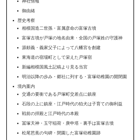
神社情報
御由緒
歴史考察
相模国造二世孫・富属彦命の富塚古墳
富塚古墳が戸塚の地名由来・全国の戸塚姓の守護神
源頼義・義家父子によって八幡宮を創建
東海道の宿場町として栄えた戸塚宿
新編相模国風土記稿より見る当宮
明治以降の歩み・郷社に列する・富塚幼稚園の開閉園
境内案内
交通の要衝である戸塚町交差点に鎮座
石段の上に鎮座・江戸時代の狛犬は子育ての御利益
戦前の拝殿と江戸時代の本殿
冨塚天神・玉守稲荷・庚申塔・裏手は富塚古墳
松尾芭蕉の句碑・閉園した富塚幼稚園跡