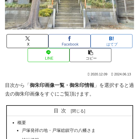
X
Facebook
はてブ
LINE
コピー
2020.12.09
2024.06.13
目次から「
御朱印画像一覧・御朱印情報
」を選択すると過
去の御朱印画像をすぐにご覧頂けます。
目次
概要
戸塚発祥の地・戸塚総鎮守の八幡さま