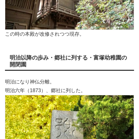
この時の本殿が改修されつつ現存。
明治以降の歩み・郷社に列する・富塚幼稚園の
開閉園
明治になり神仏分離。
明治六年（1873）、郷社に列した。