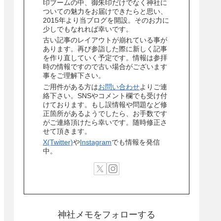
印ブームの中、御朱印だけでなく神社に
ついての魅力をお届けできたらと思い、
2015年より当ブログを開設。そのお力に
少しでもなれれば幸いです。
古い記事のレイアウトが崩れている事が
あります。再び参詣した際に新しく記事
を作り直していく予定です。情報は参拝
時の情報ですので古い場合がございます
事をご理解下さい。
ご用件がある方は
お問い合わせ
よりご連
絡下さい。SNSやコメント欄でも受け付
けております。もし誤情報や問題など修
正箇所があるようでしたら、お手数です
がご連絡頂けたら幸いです。随時修正さ
せて頂きます。
X(Twitter)
や
Instagram
でも情報を発信
中。
神社メモをフォローする