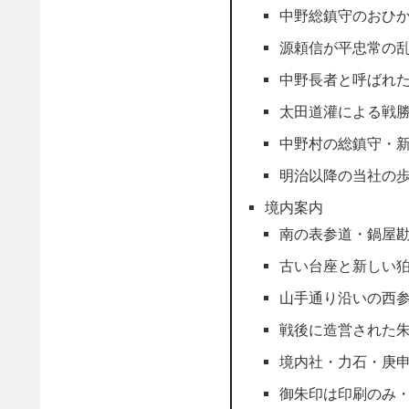
中野総鎮守のおひ
源頼信が平忠常の
中野長者と呼ばれ
太田道灌による戦
中野村の総鎮守・
明治以降の当社の
境内案内
南の表参道・鍋屋
古い台座と新しい
山手通り沿いの西
戦後に造営された
境内社・力石・庚
御朱印は印刷のみ・