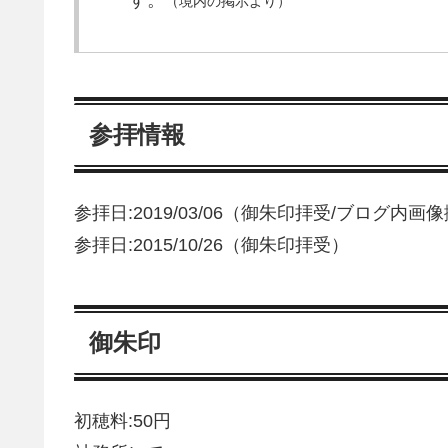
す。
（境内の掲示より）
参拝情報
参拝日:2019/03/06（御朱印拝受/ブログ内画
参拝日:2015/10/26（御朱印拝受）
御朱印
初穂料:50円