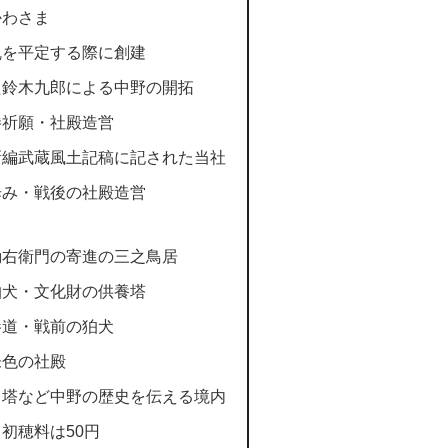
かわさま
乱を平定する際に創建
た鈴木九郎による中野の開拓
勝祈願・社殿造営
新編武蔵風土記稿に記された当社
歩み・戦後の社殿造営
勘右衛門の寄進の三之鳥居
狛犬・文化財の供養塔
参道・戦前の狛犬
朱色の社殿
申塔など中野の歴史を伝える境内
初穂料は50円