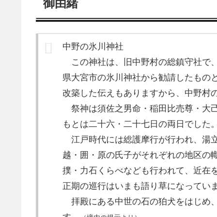
御由緒
中野の氷川神社
この神社は、旧中野村の総鎮守社で、
県大宮市の氷川神社から勧請したもの
改築した伝えもありますから、中野村
祭神は須佐之男命・稲田比売尊・大
もとは二十六・二十七日の両日でした
江戸時代には総護摩行が行われ、湯
越・囲・原の氏子がそれぞれの地区の
撲・力石くらべなども行われて、近在
正期の巡行はいまも語り草になってい
拝殿にある中世の石の狛犬をはじめ