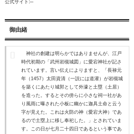
公式サイト:─
御由緒
神社の創建は明らかではありませんが、江戸
時代初期の「武州岩槻城図」に愛宕神社が記さ
れています。言い伝えによりますと、「長禄元
年（1457）太田資清（一説には道灌）が岩槻城
を築くにあたり城郭として外濠と土塁（土居）
を造った。するとその傍らに小さな祠一社があ
り風雨に曝された小板に幽かに迦具土命と云う
字が見えた。これは火防の神（愛宕大神）であ
るので土塁上に移し奉祀した。」とされていま
す。この日が七月二十四日であるという事であ