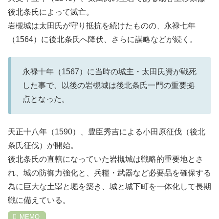
後北条氏によって滅亡。
岩槻城は太田氏が守り抵抗を続けたものの、永禄七年
（1564）に後北条氏へ降伏、さらに謀略などが続く。
永禄十年（1567）に当時の城主・太田氏資が戦死
した事で、以後の岩槻城は後北条氏一門の重要拠
点となった。
天正十八年（1590）、豊臣秀吉による小田原征伐（後北
条氏征伐）が開始。
後北条氏の直轄になっていた岩槻城は戦略的重要地とさ
れ、城の防御力強化と、兵糧・武器など必要品を確保する
為に巨大な土塁と堀を築き、城と城下町を一体化して長期
戦に備えている。