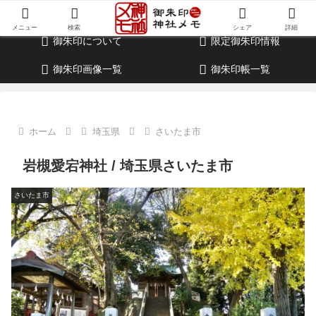
御朱印・参拝記録・神社情報・考察ブログ
メニュー
検索
シェア
詳細
御朱印について
限定御朱印情報
御朱印画像一覧
御朱印帳一覧
ホーム
埼玉県
さいたま市
岩槻愛宕神社 / 埼玉県さいたま市
さいたま市