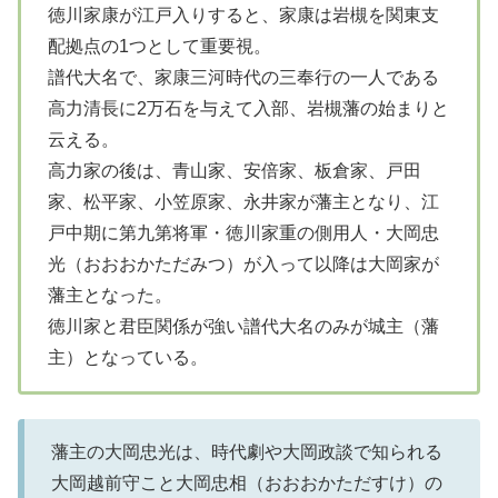
徳川家康が江戸入りすると、家康は岩槻を関東支
配拠点の1つとして重要視。
譜代大名で、家康三河時代の三奉行の一人である
高力清長に2万石を与えて入部、岩槻藩の始まりと
云える。
高力家の後は、青山家、安倍家、板倉家、戸田
家、松平家、小笠原家、永井家が藩主となり、江
戸中期に第九第将軍・徳川家重の側用人・大岡忠
光（おおおかただみつ）が入って以降は大岡家が
藩主となった。
徳川家と君臣関係が強い譜代大名のみが城主（藩
主）となっている。
藩主の大岡忠光は、時代劇や大岡政談で知られる
大岡越前守こと大岡忠相（おおおかただすけ）の