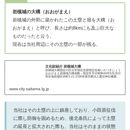
岩槻城の大構（おおがまえ）
岩槻城の外郭に築かれたこの土塁と堀を大構（お
おがまえ）と呼び、長さは約8kmにも及ぶ巨大な
ものだったと云う。
現在は当社周辺にその土塁の一部が残る。
文化財紹介 岩槻城大構
岩槻城大構指定の区分市指定史跡指定名称いわつきじょう
おおがまえ岩槻城大構員数－指定年月日昭和49年9月26日
所在地岩槻区本町3-21-25所有者宗教法人愛宕神社概要大
構は岩槻城と城下町の周囲を取り巻く…
www.city.saitama.lg.jp
当社はその土塁の上に鎮座しており、小田原征伐
に際し防御を固めるため、後北条氏によって土塁
の延長と拡大された際も、当社はそのままの状態