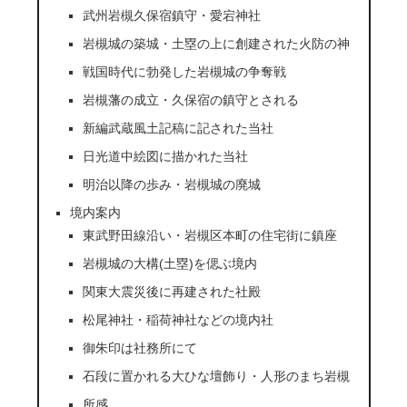
武州岩槻久保宿鎮守・愛宕神社
岩槻城の築城・土塁の上に創建された火防の神
戦国時代に勃発した岩槻城の争奪戦
岩槻藩の成立・久保宿の鎮守とされる
新編武蔵風土記稿に記された当社
日光道中絵図に描かれた当社
明治以降の歩み・岩槻城の廃城
境内案内
東武野田線沿い・岩槻区本町の住宅街に鎮座
岩槻城の大構(土塁)を偲ぶ境内
関東大震災後に再建された社殿
松尾神社・稲荷神社などの境内社
御朱印は社務所にて
石段に置かれる大ひな壇飾り・人形のまち岩槻
所感