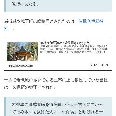
遠縁にあたる。
岩槻城や城下町の総鎮守とされたのは「
岩槻久伊豆神
社
」。
岩槻久伊豆神社 / 埼玉県さいたま市
武州岩槻総鎮守。孔雀小屋で多くの孔雀を飼育・鶏が歩く
境内。孔雀が押された御朱印・限定御朱印。美しい御朱印
帳。出雲族の土師氏によって創建された古社。元荒川流域
に分布する久伊豆神社の謎。太田道灌が岩槻城を築城・岩
槻城総鎮守とされる。岩槻黒奴。
2021.10.20
jinjamemo.com
一方で岩槻城の城郭である土塁の上に鎮座していた当社
は、久保宿の鎮守とされた。
岩槻城の御成道筋を市宿町から大手方面に向かっ
て進み木戸を抜けた先に「久保宿」と呼ばれる一