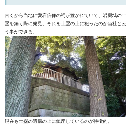
古くから当地に愛宕信仰の祠が置かれていて、岩槻城の土
塁を築く際に発見、それを土塁の上に祀ったのが当社と云
う事ができる。
現在も土塁の遺構の上に鎮座しているのが特徴的。