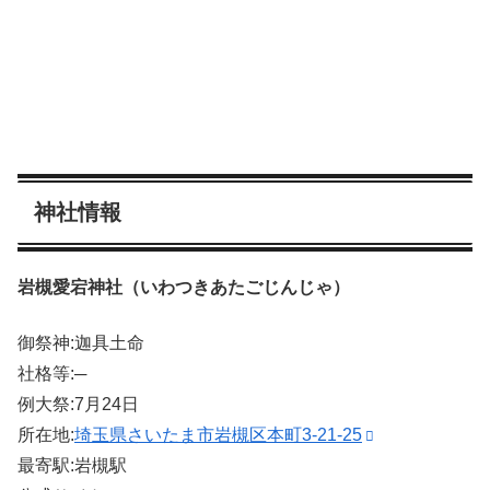
神社情報
岩槻愛宕神社（いわつきあたごじんじゃ）
御祭神:迦具土命
社格等:─
例大祭:7月24日
所在地:
埼玉県さいたま市岩槻区本町3-21-25
最寄駅:岩槻駅