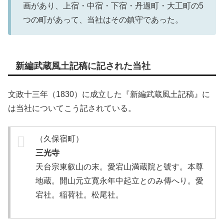
画があり、上宿・中宿・下宿・丹過町・大工町の5
つの町があって、当社はその鎮守であった。
新編武蔵風土記稿に記された当社
文政十三年（1830）に成立した『新編武蔵風土記稿』に
は当社についてこう記されている。
（久保宿町）
三光寺
天台宗東叡山の末。愛宕山満蔵院と號す。本尊
地蔵。開山元立寛永年中起立とのみ傳へり。愛
宕社。稲荷社。松尾社。