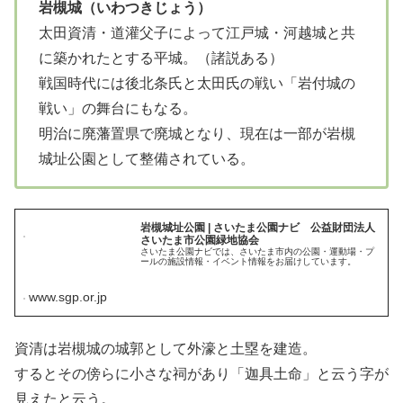
岩槻城（いわつきじょう）
太田資清・道灌父子によって江戸城・河越城と共
に築かれたとする平城。（諸説ある）
戦国時代には後北条氏と太田氏の戦い「岩付城の
戦い」の舞台にもなる。
明治に廃藩置県で廃城となり、現在は一部が岩槻
城址公園として整備されている。
岩槻城址公園 | さいたま公園ナビ 公益財団法人
さいたま市公園緑地協会
さいたま公園ナビでは、さいたま市内の公園・運動場・プ
ールの施設情報・イベント情報をお届けしています。
www.sgp.or.jp
資清は岩槻城の城郭として外濠と土塁を建造。
するとその傍らに小さな祠があり「迦具土命」と云う字が
見えたと云う。