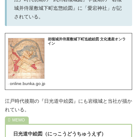
城并侍屋敷城下町迄惣絵図』に「愛宕神社」が記
されている。
岩槻城并侍屋敷城下町迄総絵図 文化遺産オンラ
イン
online.bunka.go.jp
江戸時代後期の『日光道中絵図』にも岩槻城と当社が描か
れている。
日光道中絵図（にっこうどうちゅうえず）