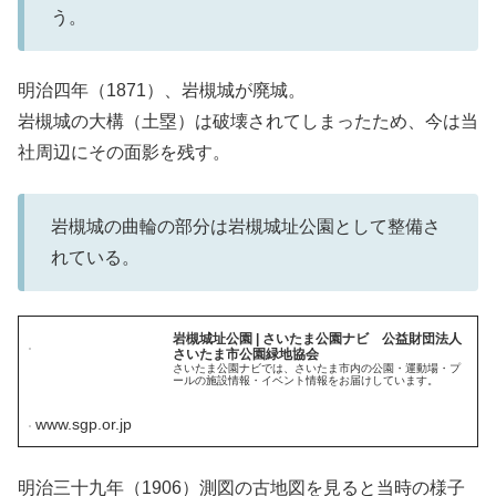
う。
明治四年（1871）、岩槻城が廃城。
岩槻城の大構（土塁）は破壊されてしまったため、今は当
社周辺にその面影を残す。
岩槻城の曲輪の部分は岩槻城址公園として整備さ
れている。
岩槻城址公園 | さいたま公園ナビ 公益財団法人
さいたま市公園緑地協会
さいたま公園ナビでは、さいたま市内の公園・運動場・プ
ールの施設情報・イベント情報をお届けしています。
www.sgp.or.jp
明治三十九年（1906）測図の古地図を見ると当時の様子