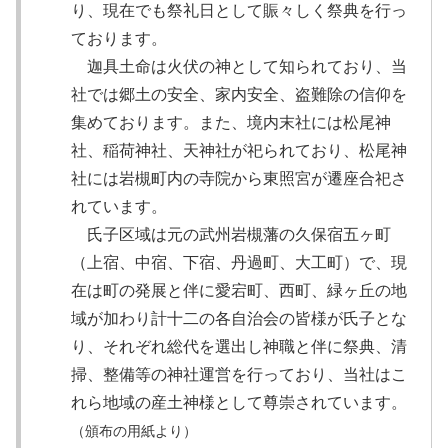
り、現在でも祭礼日として賑々しく祭典を行っ
ております。
迦具土命は火伏の神として知られており、当
社では郷土の安全、家内安全、盗難除の信仰を
集めております。また、境内末社には松尾神
社、稲荷神社、天神社が祀られており、松尾神
社には岩槻町内の寺院から東照宮が遷座合祀さ
れています。
氏子区域は元の武州岩槻藩の久保宿五ヶ町
（上宿、中宿、下宿、丹過町、大工町）で、現
在は町の発展と伴に愛宕町、西町、緑ヶ丘の地
域が加わり計十二の各自治会の皆様が氏子とな
り、それぞれ総代を選出し神職と伴に祭典、清
掃、整備等の神社運営を行っており、当社はこ
れら地域の産土神様として尊崇されています。
（頒布の用紙より）