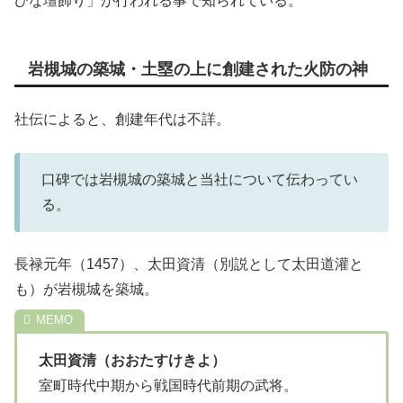
ひな壇飾り」が行われる事で知られている。
岩槻城の築城・土塁の上に創建された火防の神
社伝によると、創建年代は不詳。
口碑では岩槻城の築城と当社について伝わってい
る。
長禄元年（1457）、太田資清（別説として太田道灌と
も）が岩槻城を築城。
太田資清（おおたすけきよ）
室町時代中期から戦国時代前期の武将。