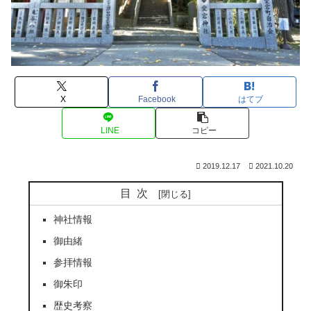
X
Facebook
はてブ
LINE
コピー
2019.12.17
2021.10.20
目次
神社情報
御由緒
参拝情報
御朱印
歴史考察