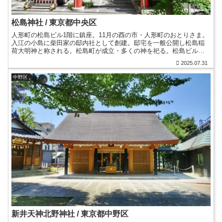
松島神社 / 東京都中央区
人形町の松島ビル1階に鎮座。11月の酉の市・人形町のおとりさま。
入江の小島に柴田家の邸内社として創建。邸宅を一般公開し松島稲
荷大明神と称される。松島町が成立・多くの神を祀る。松島ビルの
竣工。松のイラスト入り御朱印・日本橋七福神の大黒神。
2025.07.31
中野区
新井天神北野神社 / 東京都中野区