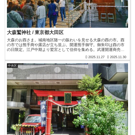
大森鷲神社 / 東京都大田区
大森のお酉さま。城南地区随一の賑わいを見せる大森の酉の市。酉
の市では熊手商や露店が立ち並ぶ。開運熊手御守。御朱印は酉の市
の日限定。江戸中期より鷲宮として信仰を集める。武運開運商売繁
盛の神。大森銀座商店街ミルパに鎮座。戦後に再建された社殿。
2025.11.27
2025.11.30
中央区