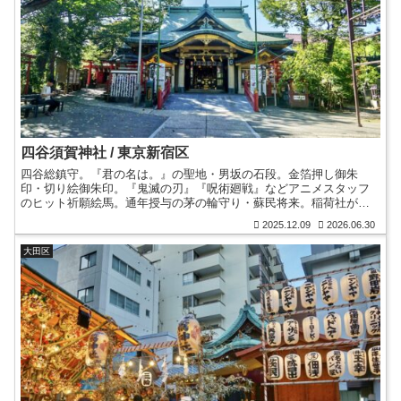
四谷須賀神社 / 東京新宿区
四谷総鎮守。『君の名は。』の聖地・男坂の石段。金箔押し御朱
印・切り絵御朱印。『鬼滅の刃』『呪術廻戦』などアニメスタッフ
のヒット祈願絵馬。通年授与の茅の輪守り・蘇民将来。稲荷社が起
源・牛頭天王を合祀した四谷天王。酉の市。三十六歌仙絵。大國
2025.12.09
2026.06.30
社。
大田区