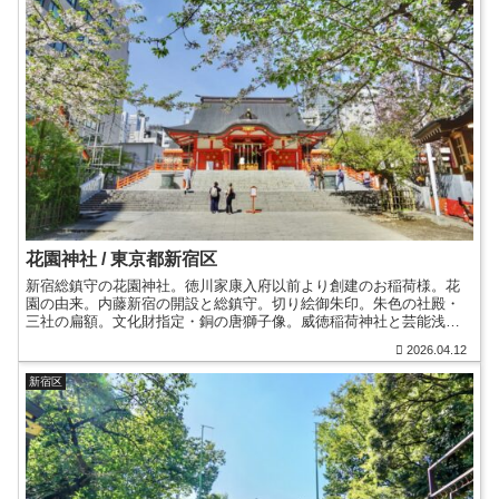
花園神社 / 東京都新宿区
新宿総鎮守の花園神社。徳川家康入府以前より創建のお稲荷様。花
園の由来。内藤新宿の開設と総鎮守。切り絵御朱印。朱色の社殿・
三社の扁額。文化財指定・銅の唐獅子像。威徳稲荷神社と芸能浅間
神社。関東三大酉の市・大変な賑わいを見せる酉の市。御朱印帳。
2026.04.12
新宿区