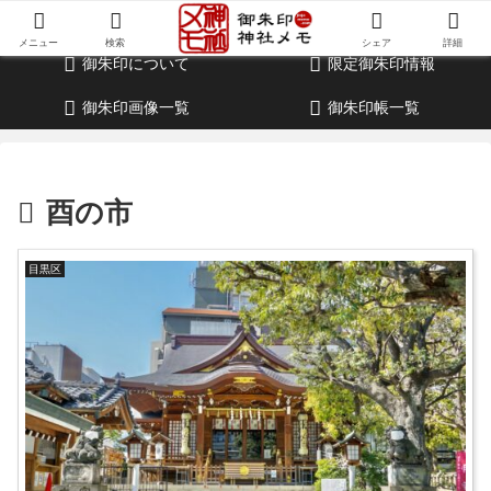
御朱印・参拝記録・神社情報・考察ブログ
メニュー
検索
シェア
詳細
御朱印について
限定御朱印情報
御朱印画像一覧
御朱印帳一覧
酉の市
目黒区