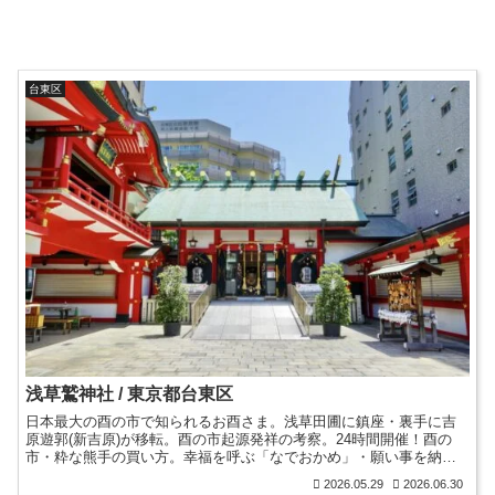
台東区
浅草鷲神社 / 東京都台東区
日本最大の酉の市で知られるお酉さま。浅草田圃に鎮座・裏手に吉
原遊郭(新吉原)が移転。酉の市起源発祥の考察。24時間開催！酉の
市・粋な熊手の買い方。幸福を呼ぶ「なでおかめ」・願い事を納め
る叶鷲。限定御朱印。鷲の御朱印帳。酉の市を描いた浮世絵。
2026.05.29
2026.06.30