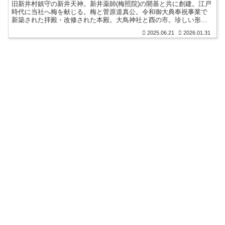
旧新井村鎮守の新井天神。新井薬師(梅照院)の開基と共に創建。江戸
時代に当社へ梅を献じる。梅と菅原道真公。令和御大典奉祝事業で
新築された拝殿・改修された本殿。大鳥神社と酉の市。珍しい形の
手水舎。撫で牛。力石。梅紋の御朱印。天神様の御朱印帳。
2025.06.21
2026.01.31