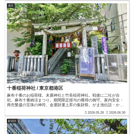
港区
十番稲荷神社 / 東京都港区
麻布十番のお稲荷様。末廣神社と竹長稲荷神社。戦後に二社が合
祀。麻布十番納涼まつり。期間限定授与の獲得の御守。家内安全・
商売繁盛の宝珠の神符。金運財運上昇の集財祭。がま池伝説・かえ
るの石像。港七福神めぐり・寶船。酉の市。御朱印。金色御朱印
2026.05.28
2026.06.30
帳。
新宿区