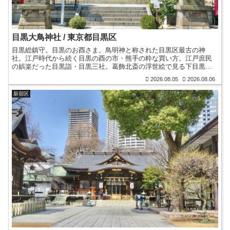
目黒大鳥神社 / 東京都目黒区
目黒総鎮守。目黒のお酉さま。鳥明神と称された目黒区最古の神
社。江戸時代から続く目黒の酉の市・熊手の粋な買い方。江戸庶民
の娯楽だった目黒詣・目黒三社。葛飾北斎の浮世絵で見る下目黒。
切支丹灯篭。通常時も御朱印授与を再開・カラフル限定御朱印。
2026.08.05
2026.08.06
新宿区