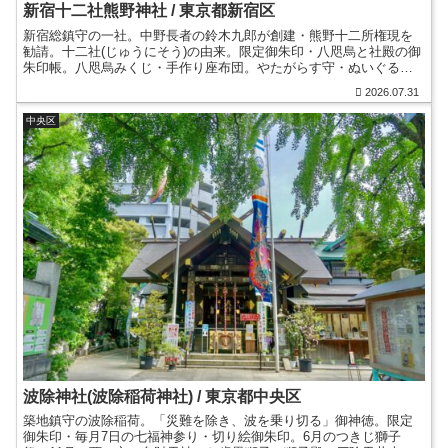
新宿十二社熊野神社 / 東京都新宿区
新宿総鎮守の一社。中野長者の鈴木九郎が創建・熊野十二所権現を
勧請。十二社(じゅうにそう)の由来。限定御朱印・八咫烏と社殿の御
朱印帳。八咫烏みくじ・手作り座布団。やたがらす守・ぬいぐるみ
御守。浮世絵に描かれた当社と十二社池。角筈村鎮守。
2026.07.31
中央区
波除神社(波除稲荷神社) / 東京都中央区
築地鎮守の波除稲荷。「災難を除き、波を乗り切る」御神徳。限定
御朱印・毎月7日の七福神参り・切り絵御朱印。6月のつきじ獅子