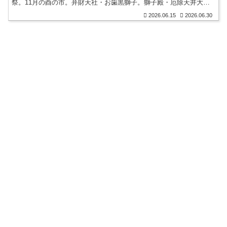
祭。11月の酉の市。弁財天社・お歯黒獅子。獅子殿・厄除天井大獅
子。築地本願寺再建のため行われた築地の埋め立て。御朱印帳。
2026.06.15
2026.06.30