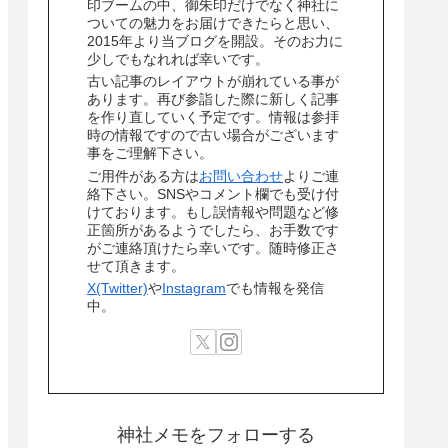
印ブームの中、御朱印だけでなく神社に
ついての魅力をお届けできたらと思い、
2015年より当ブログを開設。そのお力に
少しでもなれれば幸いです。
古い記事のレイアウトが崩れている事が
あります。再び参詣した際に新しく記事
を作り直していく予定です。情報は参拝
時の情報ですので古い場合がございます
事をご理解下さい。
ご用件がある方は
お問い合わせ
よりご連
絡下さい。SNSやコメント欄でも受け付
けております。もし誤情報や問題など修
正箇所があるようでしたら、お手数です
がご連絡頂けたら幸いです。随時修正さ
せて頂きます。
X(Twitter)
や
Instagram
でも情報を発信
中。
神社メモをフォローする