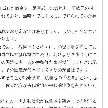
す。
完成した政令集「延喜式」の巻第九・下総国の項
されており、当時すでに中央にまで知られていた神
れており定かではありません。しかし社名につい
おります。
であり「総国・ふさのくに」の総は麻を表してお
国成立以前は印旛国であり、朝廷より国造（くにの
その国造に多一族の伊都許利命が就任してたとの記
す。その国造が代々祀ってきたのが当社であり、
みすることが出来ます。鎮座地の「佐倉」という地
り、佐倉地方が古代物流の中心的地位を占めていた
の西方に土井利勝公が佐倉城を築き、その城主と