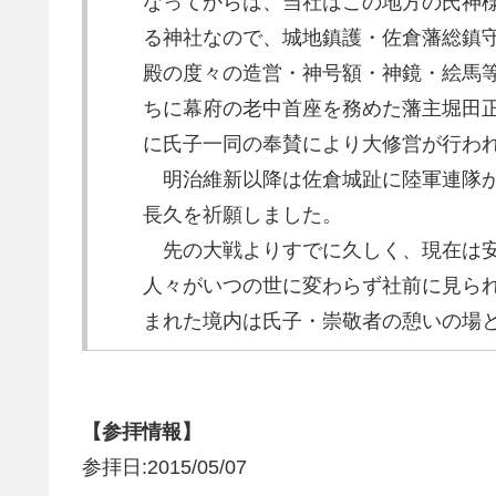
なってからは、当社はこの地方の氏神
る神社なので、城地鎮護・佐倉藩総鎮
殿の度々の造営・神号額・神鏡・絵馬等
ちに幕府の老中首座を務めた藩主堀田正
に氏子一同の奉賛により大修営が行わ
明治維新以降は佐倉城趾に陸軍連隊が
長久を祈願しました。
先の大戦よりすでに久しく、現在は安
人々がいつの世に変わらず社前に見られ
まれた境内は氏子・崇敬者の憩いの場
【参拝情報】
参拝日:2015/05/07