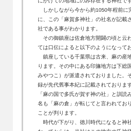
にかけての地域にのみ存在する神社で
しかしながら今から約1050年程前に
に、この「麻賀多神社」の社名が記載
社である事がわかります。
その御鎮座は佐倉地方開闢の頃と云わ
ては口伝によると以下のようになって
鎮座している千葉県は古来、麻の産地
ります。その中にある印旛地方は下総
みやつこ）が派遣されておりました。
録が先代舊事本紀に記載されておりま
「麻の国で多氏が賀す神の社」と訓読
名も「麻の倉」が転じてと言われてお
ことが判ります。
時代が下がり、徳川時代になると神社