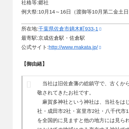
社格等:郷社
例大祭:10月14～16日（渡御等10月第二金土
所在地:
千葉県佐倉市鏑木町933-1
最寄駅:京成佐倉駅・佐倉駅
公式サイト:
http://www.makata.jp/
【御由緒】
当社は旧佐倉藩の総鎮守で、古くから
敬されてきたお社です。
麻賀多神社という神社は、当社をはじ
社・成田市2社・富里市2社・八千代市
を全国的に見ますと他の地方には見ら