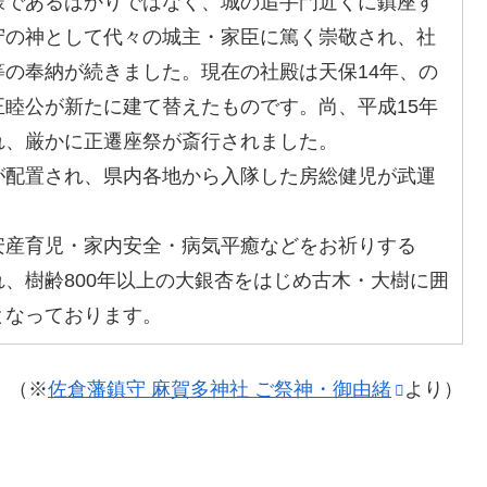
様であるばかりではなく、城の追手門近くに鎮座す
守の神として代々の城主・家臣に篤く崇敬され、社
の奉納が続きました。現在の社殿は天保14年、の
睦公が新たに建て替えたものです。尚、平成15年
れ、厳かに正遷座祭が斎行されました。
配置され、県内各地から入隊した房総健児が武運
産育児・家内安全・病気平癒などをお祈りする
、樹齢800年以上の大銀杏をはじめ古木・大樹に囲
となっております。
（※
佐倉藩鎮守 麻賀多神社 ご祭神・御由緒
より）