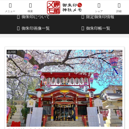
御朱印・参拝記録・神社情報・考察ブログ
メニュー
検索
シェア
詳細
御朱印について
限定御朱印情報
御朱印画像一覧
御朱印帳一覧
品川区