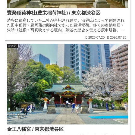
豐榮稲荷神社(豊栄稲荷神社) / 東京都渋谷区
渋谷に鎮座していた二社が合祀され建立。渋谷氏によって創建され
た田中稲荷・豊岡藩の邸内社であった豊澤稲荷。多くの奉納鳥居・
朱塗り社殿・写真映えする境内。渋谷の歴史を伝える庚申塔群。藏
脩館はドローンスクールにも。本務社は「金王八幡宮」。御朱印。
2026.07.20
2026.07.25
渋谷区
金王八幡宮 / 東京都渋谷区