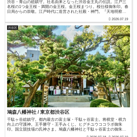
渋谷・青山の総鎮守。社名由来となった渋谷金王丸の伝説。江戸三
名桜の1つ金王桜・満開の金王桜。金王桜まつり。桜仕様御朱印。春
日局からの崇敬。江戸時代に造営された社殿・神門。『天地明察』
の舞台。算額など無料展示の宝物館。渋谷地名由来。御朱印帳。
2026.07.19
渋谷区
鳩森八幡神社 / 東京都渋谷区
千駄ヶ谷総鎮守。都内最古の富士塚・千駄ヶ谷富士。将棋堂・棋力
向上の守護神。王手勝守・王手みくじ。ヒグチユウココラボ御朱
印。国立競技場の氏神さま。鳩森八幡神社と千駄ヶ谷富士の御朱
印。夏詣。鳩森と称された祠。千駄ヶ谷の地名由来。御朱印帳。
2026.07.18
2026.07.19