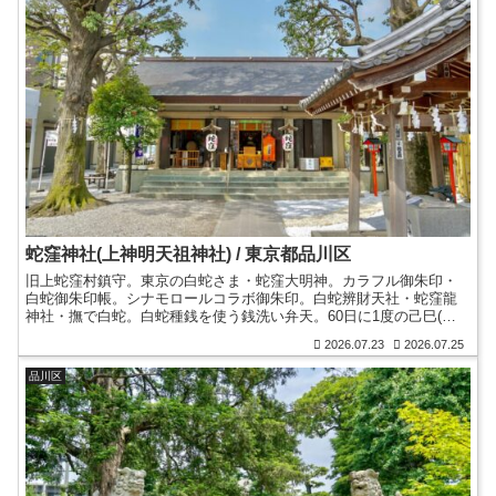
蛇窪神社(上神明天祖神社) / 東京都品川区
旧上蛇窪村鎮守。東京の白蛇さま・蛇窪大明神。カラフル御朱印・
白蛇御朱印帳。シナモロールコラボ御朱印。白蛇辨財天社・蛇窪龍
神社・撫で白蛇。白蛇種銭を使う銭洗い弁天。60日に1度の己巳(つ
ちのとみ)の日。法密稲荷社。龍神へ雨乞い伝説・白蛇縁起。
2026.07.23
2026.07.25
品川区