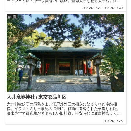
ートウェイ駅・第一京浜沿いに鎮座。聖徳太子を祀る太子宮。江戸
時代前期の石鳥居・江戸時代中期の狛犬。御朱印。東京福めぐり。
2026.07.26
2026.07.30
品川区
大井鹿嶋神社 / 東京都品川区
大井村総鎮守の鹿島さま。江戸郊外三大相撲に数えられた奉納相
撲。イラスト入り古事記の御朱印。戦前に造替された檜造り社殿。
幕末造営で鎌倉彫が素晴らしい旧社殿。平安時代に鹿島神宮より勧
請。鹿島立ち・交通旅行安全の神。境外社・九頭龍権現水神社。
2026.07.25