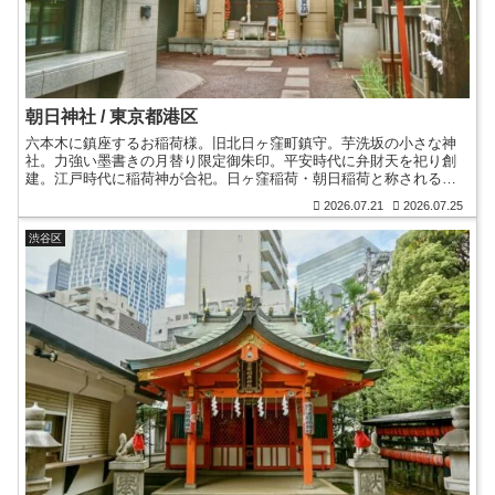
朝日神社 / 東京都港区
六本木に鎮座するお稲荷様。旧北日ヶ窪町鎮守。芋洗坂の小さな神
社。力強い墨書きの月替り限定御朱印。平安時代に弁財天を祀り創
建。江戸時代に稲荷神が合祀。日ヶ窪稲荷・朝日稲荷と称される。
江戸中期の古い水盤。7月のほおずき市。後方には六本木ヒルズ。
2026.07.21
2026.07.25
渋谷区