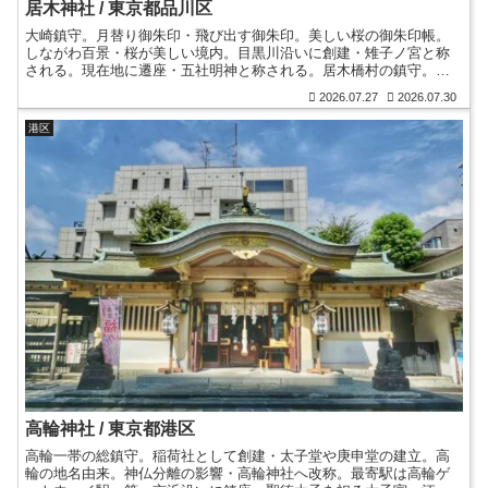
居木神社 / 東京都品川区
大崎鎮守。月替り御朱印・飛び出す御朱印。美しい桜の御朱印帳。
しながわ百景・桜が美しい境内。目黒川沿いに創建・雉子ノ宮と称
される。現在地に遷座・五社明神と称される。居木橋村の鎮守。開
運招福のお多福参り。文字をくり抜く絵馬や御守型絵馬。
2026.07.27
2026.07.30
港区
高輪神社 / 東京都港区
高輪一帯の総鎮守。稲荷社として創建・太子堂や庚申堂の建立。高
輪の地名由来。神仏分離の影響・高輪神社へ改称。最寄駅は高輪ゲ