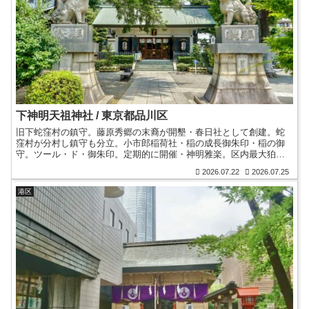
下神明天祖神社 / 東京都品川区
旧下蛇窪村の鎮守。藤原秀郷の末裔が開墾・春日社として創建。蛇
窪村が分村し鎮守も分立。小市郎稲荷社・稲の成長御朱印・稲の御
守。ツール・ド・御朱印。定期的に開催・神明雅楽。区内最大狛
犬・樹齢600年以上の御神木。手押しポンプ式手水舎。御朱印帳。
2026.07.22
2026.07.25
港区