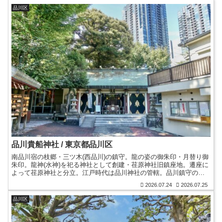
品川区
品川貴船神社 / 東京都品川区
南品川宿の枝郷・三ツ木(西品川)の鎮守。龍の姿の御朱印・月替り御
朱印。龍神(水神)を祀る神社として創建・荏原神社旧鎮座地。遷座に
よって荏原神社と分立。江戸時代は品川神社の管轄。品川鎮守の荏
原神社と品川神社との関係。布袋尊像。江戸時代の道標。
2026.07.24
2026.07.25
品川区