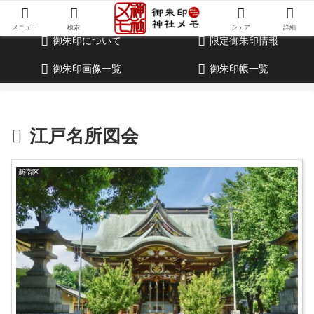
御朱印・参拝記録・神社情報・考察ブログ
メニュー
検索
シェア
詳細
御朱印について
限定御朱印情報
御朱印画像一覧
御朱印帳一覧
江戸名所図会
新宿区