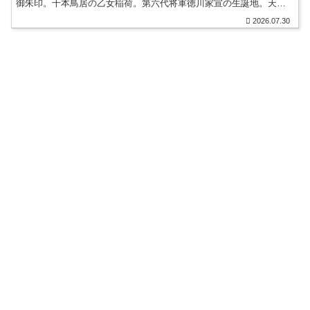
御朱印。千本鳥居の乙女稲荷。第六代将軍徳川家宣の生誕地。天下
普請・徳川将軍家からの庇護。森鴎外旧居・舞姫の家。御朱印帳。
2026.07.30