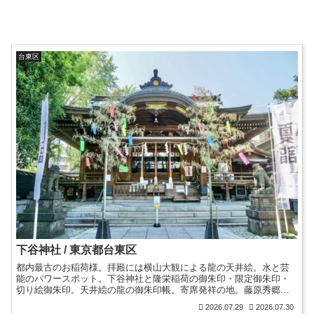
台東区
下谷神社 / 東京都台東区
都内最古のお稲荷様。拝殿には横山大観による龍の天井絵。水と芸
能のパワースポット。下谷神社と隆栄稲荷の御朱印・限定御朱印・
切り絵御朱印。天井絵の龍の御朱印帳。寄席発祥の地。藤原秀郷に
よる社殿造営。寛永寺の建立によって遷座・下谷や稲荷町の由来。
2026.07.29
2026.07.30