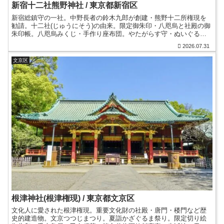
新宿十二社熊野神社 / 東京都新宿区
新宿総鎮守の一社。中野長者の鈴木九郎が創建・熊野十二所権現を
勧請。十二社(じゅうにそう)の由来。限定御朱印・八咫烏と社殿の御
朱印帳。八咫烏みくじ・手作り座布団。やたがらす守・ぬいぐるみ
御守。浮世絵に描かれた当社と十二社池。角筈村鎮守。
2026.07.31
文京区
根津神社(根津権現) / 東京都文京区
文化人に愛された根津権現。重要文化財の社殿・唐門・楼門など歴
史的建造物。文京つつじまつり。夏詣かざぐるま祭り。限定切り絵