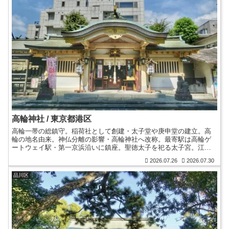
高輪神社 / 東京都港区
高輪一帯の総鎮守。稲荷社として創建・太子堂や庚申堂の建立。高
輪の地名由来。神仏分離の影響・高輪神社へ改称。最寄駅は高輪ゲ
ートウェイ駅・第一京浜沿いに鎮座。聖徳太子を祀る太子宮。江戸
時代前期の石鳥居・江戸時代中期の狛犬。御朱印。東京福めぐり。
2026.07.26
2026.07.30
品川区