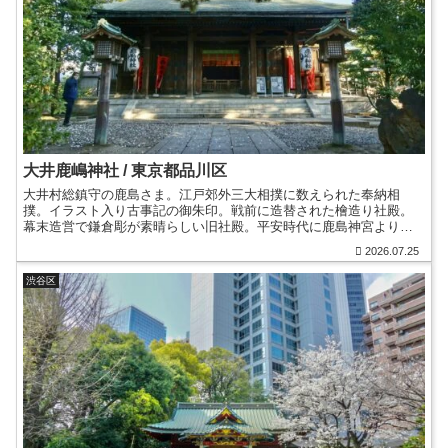
大井鹿嶋神社 / 東京都品川区
大井村総鎮守の鹿島さま。江戸郊外三大相撲に数えられた奉納相
撲。イラスト入り古事記の御朱印。戦前に造替された檜造り社殿。
幕末造営で鎌倉彫が素晴らしい旧社殿。平安時代に鹿島神宮より勧
請。鹿島立ち・交通旅行安全の神。境外社・九頭龍権現水神社。
2026.07.25
渋谷区