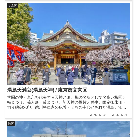
文京区
湯島天満宮(湯島天神) / 東京都文京区
学問の神・東京を代表する天神さま。梅の名所として名高い梅園と
梅まつり。菊人形・菊まつり。初天神の鷽替え神事。限定御朱印・
切り絵御朱印。徳川将軍家の庇護・文教の中心とされた湯島。江戸
有数の盛り場。広重の浮世絵。文化財銅鳥居。撫で牛。御朱印帳。
2026.07.28
2026.07.30
港区