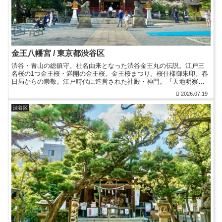
金王八幡宮 / 東京都渋谷区
渋谷・青山の総鎮守。社名由来となった渋谷金王丸の伝説。江戸三
名桜の1つ金王桜・満開の金王桜。金王桜まつり。桜仕様御朱印。春
日局からの崇敬。江戸時代に造営された社殿・神門。『天地明察』
の舞台。算額など無料展示の宝物館。渋谷地名由来。御朱印帳。
2026.07.19
渋谷区