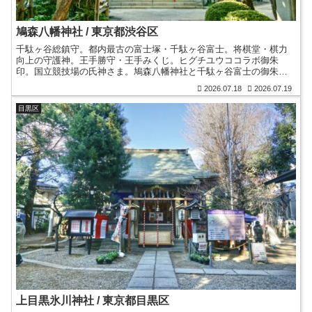
鳩森八幡神社 / 東京都渋谷区
千駄ヶ谷総鎮守。都内最古の富士塚・千駄ヶ谷富士。将棋堂・棋力
向上の守護神。王手勝守・王手みくじ。ヒグチユウココラボ御朱
印。国立競技場の氏神さま。鳩森八幡神社と千駄ヶ谷富士の御朱
印。夏詣。鳩森と称された祠。千駄ヶ谷の地名由来。御朱印帳。
2026.07.18
2026.07.19
目黒区
上目黒氷川神社 / 東京都目黒区