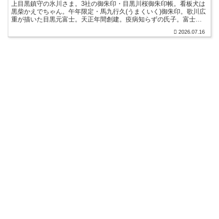
上目黒鎮守の氷川さま。3社の御朱印・目黒川桜御朱印帳。看板犬は
黒柴かえでちゃん。午年限定・馬九行久(うまくいく)御朱印。歌川広
重が描いた目黒元富士。天正年間創建。疫病知らずの氏子。富士山
遥拝所・目黒富士浅間神社。稲荷神社。江戸時代の狛犬。
2026.07.16