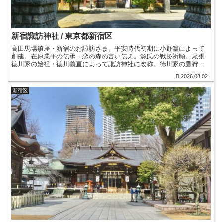
新宿諏訪神社 / 東京都新宿区
高田馬場鎮座・新宿のお諏訪さま。平安時代初期に小野篁によって
創建。在原業平の伝承・恋の森の言い伝え。源氏の戦勝祈願。尾張
徳川家の始祖・徳川義直によって諏訪神社に改称。徳川家の鷹狩と
繋がり。明治天皇行幸。塞神三柱。月替りの御朱印。御朱印帳。
2026.08.02
新宿区