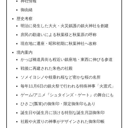
神社情報
御由緒
歴史考察
明治に発生した大火・火災鎮護の鎮火神社を創建
庶民の勘違いによる秋葉様と秋葉原の呼称
現在地に遷座・昭和初期に秋葉神社へ改称
境内案内
かっぱ橋道具街も程近い鎮座地・東西に伸びる参道
戦後に再建された朱色の社殿
ソメイヨシノや枝垂れ桜など密かな桜の名所
毎年11月6日の鎮火祭で行われる特殊神事「火渡式」
ゲーム/アニメ『シュタインズ・ゲート』の舞台にも
ひさご(瓢箪)の御朱印・限定御朱印もあり
誕生日や誕生月に頂ける特別な誕生月詣御朱印
社殿や火渡りの神事がデザインされた御朱印帳