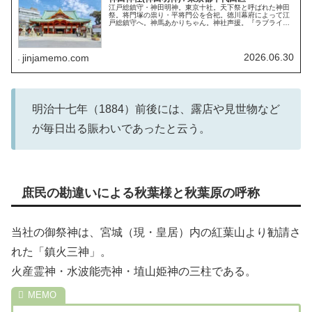
江戸総鎮守・神田明神。東京十社。天下祭と呼ばれた神田
祭。将門塚の祟り・平将門公を合祀。徳川幕府によって江
戸総鎮守へ。神馬あかりちゃん。神社声援。『ラブライ
ブ！』『ホロライブ』『にじさんじ』などのコラボ。だい
こく様えびす様。御朱印。御朱印帳。
2026.06.30
jinjamemo.com
明治十七年（1884）前後には、露店や見世物など
が毎日出る賑わいであったと云う。
庶民の勘違いによる秋葉様と秋葉原の呼称
当社の御祭神は、宮城（現・皇居）内の紅葉山より勧請さ
れた「鎮火三神」。
火産霊神・水波能売神・埴山姫神の三柱である。