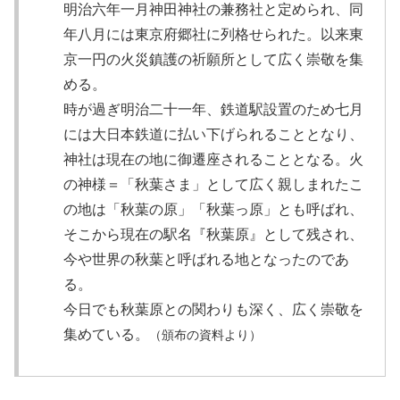
明治六年一月神田神社の兼務社と定められ、同
年八月には東京府郷社に列格せられた。以来東
京一円の火災鎮護の祈願所として広く崇敬を集
める。
時が過ぎ明治二十一年、鉄道駅設置のため七月
には大日本鉄道に払い下げられることとなり、
神社は現在の地に御遷座されることとなる。火
の神様＝「秋葉さま」として広く親しまれたこ
の地は「秋葉の原」「秋葉っ原」とも呼ばれ、
そこから現在の駅名『秋葉原』として残され、
今や世界の秋葉と呼ばれる地となったのであ
る。
今日でも秋葉原との関わりも深く、広く崇敬を
集めている。
（頒布の資料より）