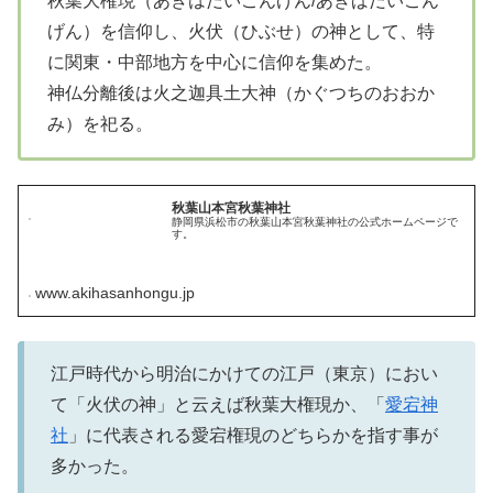
秋葉大権現（あきはだいごんげん/あきばだいごん
げん）を信仰し、火伏（ひぶせ）の神として、特
に関東・中部地方を中心に信仰を集めた。
神仏分離後は火之迦具土大神（かぐつちのおおか
み）を祀る。
秋葉山本宮秋葉神社
静岡県浜松市の秋葉山本宮秋葉神社の公式ホームページで
す。
www.akihasanhongu.jp
江戸時代から明治にかけての江戸（東京）におい
て「火伏の神」と云えば秋葉大権現か、「
愛宕神
社
」に代表される愛宕権現のどちらかを指す事が
多かった。