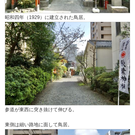
昭和四年（1929）に建立された鳥居。
参道が東西に突き抜けて伸びる。
東側は細い路地に面して鳥居。