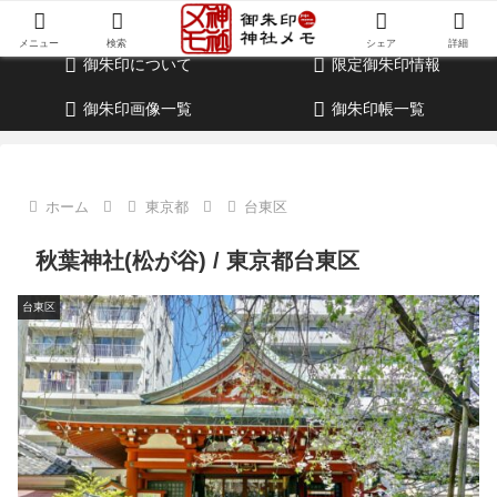
御朱印・参拝記録・神社情報・考察ブログ
メニュー
検索
シェア
詳細
御朱印について
限定御朱印情報
御朱印画像一覧
御朱印帳一覧
ホーム
東京都
台東区
秋葉神社(松が谷) / 東京都台東区
台東区