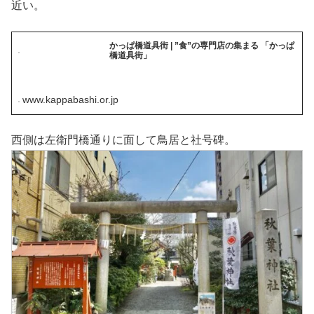
近い。
かっぱ橋道具街 | ”食”の専門店の集まる 「かっぱ
橋道具街」
www.kappabashi.or.jp
西側は左衛門橋通りに面して鳥居と社号碑。