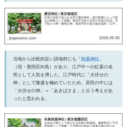
愛宕神社 / 東京都港区
出世の石段で知られる芝の愛宕神社。徳川家康によって防
火の神様として創建。曲垣平九郎と出世の石段の伝説。天
下取りの神・勝利の神。桜田門外の変の集合場所・江戸城
無血開城。千日詣り・ほおづき縁日。招き石。23区最高峰
の愛宕山。御朱印。御朱印帳。
2026.06.30
jinjamemo.com
当地から比較的近い請地村にも「
秋葉神社
」
（現・墨田区向島）があり、江戸中一の紅葉の名
所として人気を博した。江戸時代に「火伏せの
神」として隆盛を極めていたため、庶民の中には
「火伏せの神」＝「あきばさま」と云う考えがあ
ったと思われる。
向島秋葉神社 / 東京都墨田区
火伏せの神として知られる向島の秋葉様。鎌倉時代に千代
世稲荷として創建。江戸時代の初めに秋葉大神が祀られ