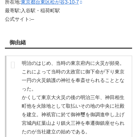
所在地:
東京都台東区松が谷3-10-7
最寄駅:入谷駅・稲荷町駅
公式サイト:─
御由緒
明治のはじめ、当時の東京府内に火災が頻発。
これによって当時の太政官に御下命が下り東京
一円の火災鎮護の神社を奉斎せられることとな
った。
かくして東京大火災の後の明治三年、神田相生
町他を火除地として取払いその地の中央に社殿
を建立。神祇官に於て御神璽を御調進申し上げ
宮城内紅葉山より鎮火三神を奉遷御鎮座せられ
たのが当社建立の始めである。