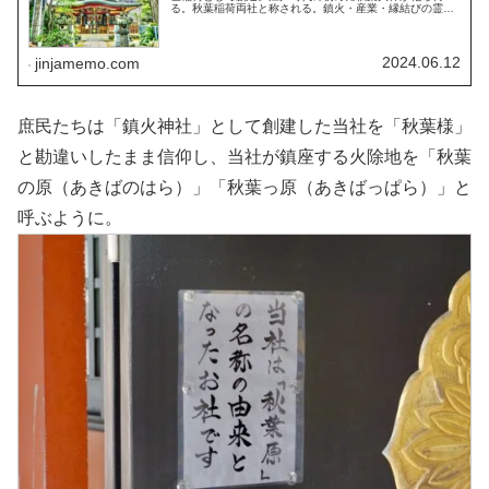
る。秋葉稲荷両社と称される。鎮火・産業・縁結びの霊
験。江戸中一の紅葉の名所・歌川広重も描く。石灯籠。ス
カイツリーを望める境内。御朱印。
2024.06.12
jinjamemo.com
庶民たちは「鎮火神社」として創建した当社を「秋葉様」
と勘違いしたまま信仰し、当社が鎮座する火除地を「秋葉
の原（あきばのはら）」「秋葉っ原（あきばっぱら）」と
呼ぶように。