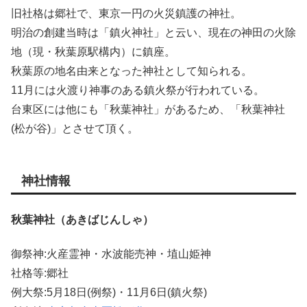
旧社格は郷社で、東京一円の火災鎮護の神社。
明治の創建当時は「鎮火神社」と云い、現在の神田の火除
地（現・秋葉原駅構内）に鎮座。
秋葉原の地名由来となった神社として知られる。
11月には火渡り神事のある鎮火祭が行われている。
台東区には他にも「秋葉神社」があるため、「秋葉神社
(松が谷)」とさせて頂く。
神社情報
秋葉神社（あきばじんしゃ）
御祭神:火産霊神・水波能売神・埴山姫神
社格等:郷社
例大祭:5月18日(例祭)・11月6日(鎮火祭)