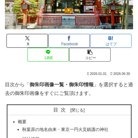
X
Facebook
はてブ
LINE
コピー
2026.01.01
2026.06.30
目次から「
御朱印画像一覧・御朱印情報
」を選択すると過
去の御朱印画像をすぐにご覧頂けます。
目次
概要
秋葉原の地名由来・東京一円火災鎮護の神社