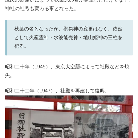
神社の社号も変わる事となった。
秋葉の名となったが、御祭神の変更はなく、依然
として火産霊神・水波能売神・埴山姫神の三柱を
祀る。
昭和二十年（1945）、東京大空襲によって社殿などを焼
失。
昭和二十二年（1947）、社殿を再建して復興。