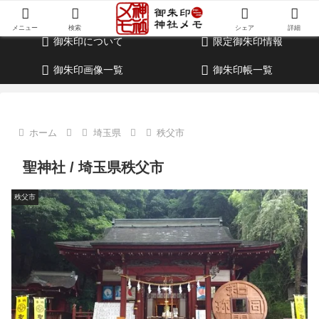
御朱印・参拝記録・神社情報・考察ブログ
メニュー
検索
シェア
詳細
御朱印について
限定御朱印情報
御朱印画像一覧
御朱印帳一覧
ホーム
埼玉県
秩父市
聖神社 / 埼玉県秩父市
秩父市