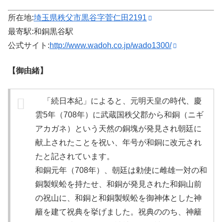
所在地:
埼玉県秩父市黒谷字菅仁田2191
最寄駅:和銅黒谷駅
公式サイト:
http://www.wadoh.co.jp/wado1300/
【御由緒】
「続日本紀」によると、元明天皇の時代、慶
雲5年（708年）に武蔵国秩父郡から和銅（ニギ
アカガネ）という天然の銅塊が発見され朝廷に
献上されたことを祝い、年号が和銅に改元され
たと記されています。
和銅元年（708年）、朝廷は勅使に雌雄一対の和
銅製蜈蚣を持たせ、和銅が発見された和銅山前
の祝山に、和銅と和銅製蜈蚣を御神体とした神
籬を建て祝典を挙げました。祝典ののち、神籬