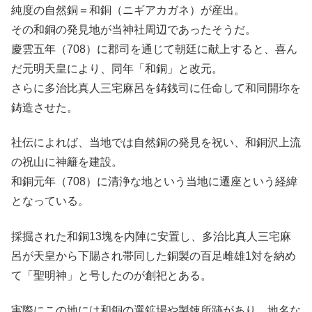
純度の自然銅＝和銅（ニギアカガネ）が産出。
その和銅の発見地が当神社周辺であったそうだ。
慶雲五年（708）に郡司を通じて朝廷に献上すると、喜ん
だ元明天皇により、同年「和銅」と改元。
さらに多治比真人三宅麻呂を鋳銭司に任命して和同開珎を
鋳造させた。
社伝によれば、当地では自然銅の発見を祝い、和銅沢上流
の祝山に神籬を建設。
和銅元年（708）に清浄な地という当地に遷座という経緯
となっている。
採掘された和銅13塊を内陣に安置し、多治比真人三宅麻
呂が天皇から下賜され帯同した銅製の百足雌雄1対を納め
て「聖明神」と号したのが創祀とある。
実際にこの地には和銅の選鉱場や製錬所跡があり、地名な