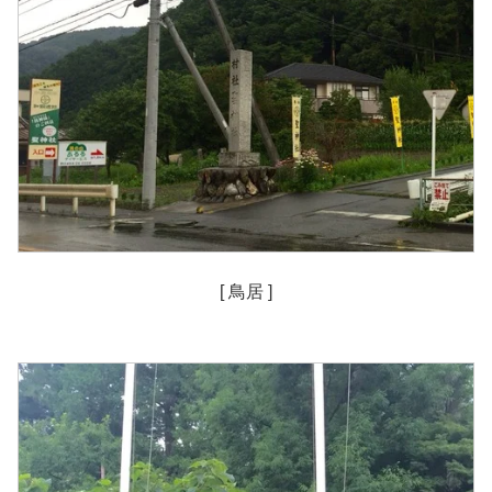
[ 鳥居 ]