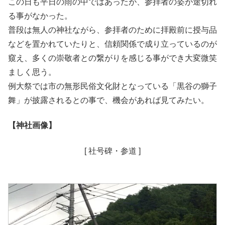
この日も平日の雨の中ではあったが、参拝者の姿が途切れ
る事がなかった。
普段は無人の神社ながら、参拝者のために拝殿前に授与品
などを置かれていたりと、信頼関係で成り立っているのが
窺え、多くの崇敬者との繋がりを感じる事ができ大変微笑
ましく思う。
例大祭では市の無形民俗文化財となっている「黒谷の獅子
舞」が披露されるとの事で、機会があれば見てみたい。
【
神社画像
】
[ 社号碑・参道 ]