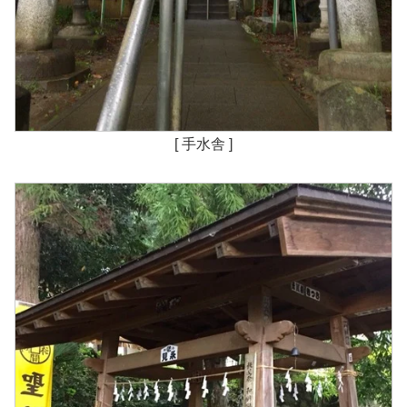
[ 手水舎 ]