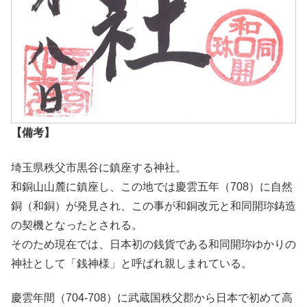
【備考】
埼玉県秩父市黒谷に鎮座する神社。
和銅山山麓に鎮座し、この地では慶雲五年（708）に自然
銅（和銅）が発見され、この事が和銅改元と和同開珎鋳造
の契機となったとされる。
そのため現在では、日本初の銭貨である和同開珎ゆかりの
神社として「銭神様」と呼ばれ親しまれている。
慶雲年間（704-708）に武蔵国秩父郡から日本で初めて高