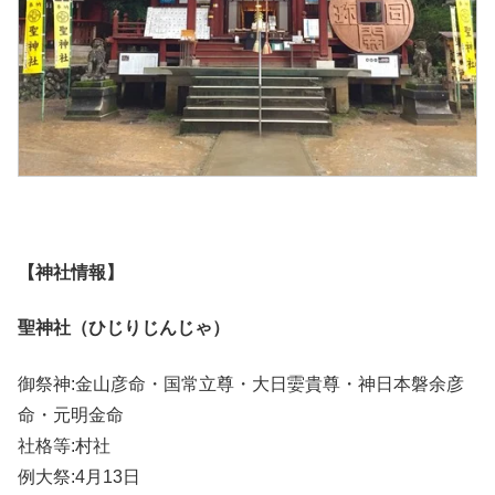
【神社情報】
聖神社（ひじりじんじゃ）
御祭神:金山彦命・国常立尊・大日孁貴尊・神日本磐余彦
命・元明金命
社格等:村社
例大祭:4月13日