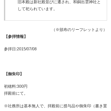
旧本殿は新社殿並びに遷され、和銅出雲神社と
して祀られています。
（※頒布のリーフレットより）
【参拝情報】
参拝日:2015/07/08
【御朱印】
初穂料:300円
拝殿前にて。
※社務所は基本無人で、拝殿前に授与品や御朱印（書き置