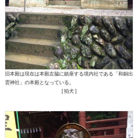
旧本殿は現在は本殿左脇に鎮座する境内社である「和銅出
雲神社」の本殿となっている。
[ 狛犬 ]