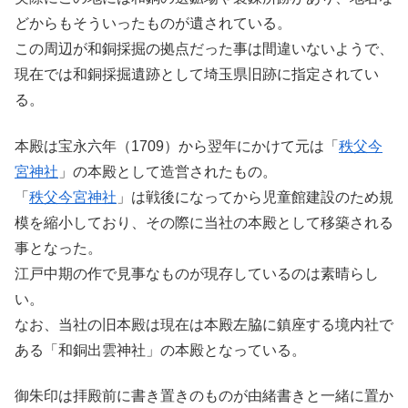
どからもそういったものが遺されている。
この周辺が和銅採掘の拠点だった事は間違いないようで、
現在では和銅採掘遺跡として埼玉県旧跡に指定されてい
る。
本殿は宝永六年（1709）から翌年にかけて元は「
秩父今
宮神社
」の本殿として造営されたもの。
「
秩父今宮神社
」は戦後になってから児童館建設のため規
模を縮小しており、その際に当社の本殿として移築される
事となった。
江戸中期の作で見事なものが現存しているのは素晴らし
い。
なお、当社の旧本殿は現在は本殿左脇に鎮座する境内社で
ある「和銅出雲神社」の本殿となっている。
御朱印は拝殿前に書き置きのものが由緒書きと一緒に置か