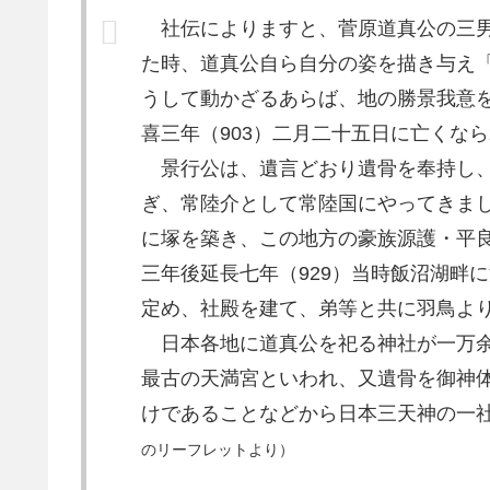
社伝によりますと、菅原道真公の三
た時、道真公自ら自分の姿を描き与え
うして動かざるあらば、地の勝景我意
喜三年（903）二月二十五日に亡くな
景行公は、遺言どおり遺骨を奉持し
ぎ、常陸介として常陸国にやってきまし
に塚を築き、この地方の豪族源護・平
三年後延長七年（929）当時飯沼湖畔
定め、社殿を建て、弟等と共に羽鳥よ
日本各地に道真公を祀る神社が一万
最古の天満宮といわれ、又遺骨を御神
けであることなどから日本三天神の一
のリーフレットより）