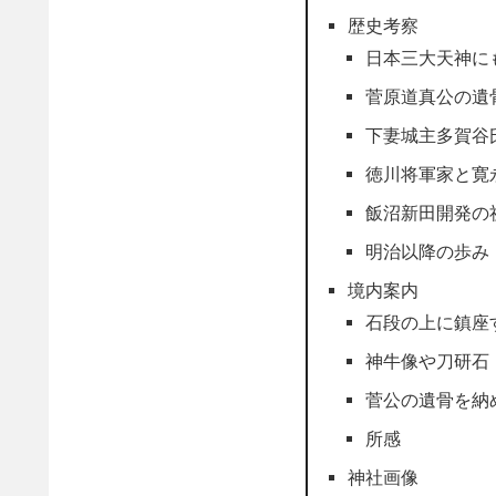
歴史考察
日本三大天神に
菅原道真公の遺
下妻城主多賀谷
徳川将軍家と寛
飯沼新田開発の
明治以降の歩み
境内案内
石段の上に鎮座
神牛像や刀研石
菅公の遺骨を納
所感
神社画像