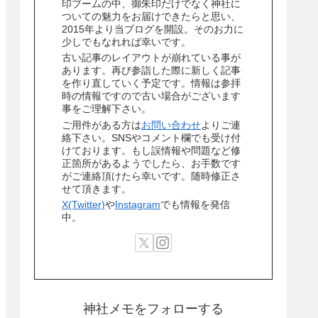
印ブームの中、御朱印だけでなく神社に
ついての魅力をお届けできたらと思い、
2015年より当ブログを開設。そのお力に
少しでもなれれば幸いです。
古い記事のレイアウトが崩れている事が
あります。再び参詣した際に新しく記事
を作り直していく予定です。情報は参拝
時の情報ですので古い場合がございます
事をご理解下さい。
ご用件がある方は
お問い合わせ
よりご連
絡下さい。SNSやコメント欄でも受け付
けております。もし誤情報や問題など修
正箇所があるようでしたら、お手数です
がご連絡頂けたら幸いです。随時修正さ
せて頂きます。
X(Twitter)
や
Instagram
でも情報を発信
中。
神社メモをフォローする