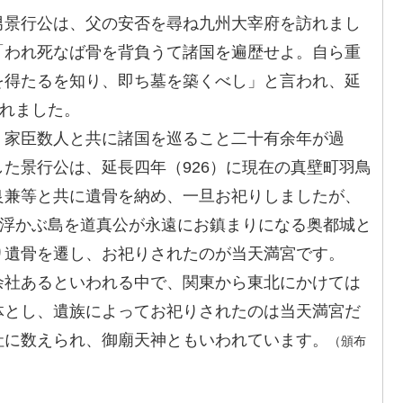
男景行公は、父の安否を尋ね九州大宰府を訪れまし
「われ死なば骨を背負うて諸国を遍歴せよ。自ら重
を得たるを知り、即ち墓を築くべし」と言われ、延
られました。
、家臣数人と共に諸国を巡ること二十有余年が過
た景行公は、延長四年（926）に現在の真壁町羽鳥
良兼等と共に遺骨を納め、一旦お祀りしましたが、
に浮かぶ島を道真公が永遠にお鎮まりになる奥都城と
り遺骨を遷し、お祀りされたのが当天満宮です。
余社あるといわれる中で、関東から東北にかけては
体とし、遺族によってお祀りされたのは当天満宮だ
社に数えられ、御廟天神ともいわれています。
（頒布