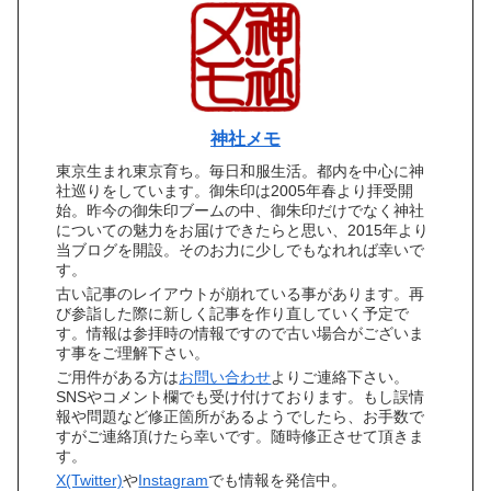
神社メモ
東京生まれ東京育ち。毎日和服生活。都内を中心に神
社巡りをしています。御朱印は2005年春より拝受開
始。昨今の御朱印ブームの中、御朱印だけでなく神社
についての魅力をお届けできたらと思い、2015年より
当ブログを開設。そのお力に少しでもなれれば幸いで
す。
古い記事のレイアウトが崩れている事があります。再
び参詣した際に新しく記事を作り直していく予定で
す。情報は参拝時の情報ですので古い場合がございま
す事をご理解下さい。
ご用件がある方は
お問い合わせ
よりご連絡下さい。
SNSやコメント欄でも受け付けております。もし誤情
報や問題など修正箇所があるようでしたら、お手数で
すがご連絡頂けたら幸いです。随時修正させて頂きま
す。
X(Twitter)
や
Instagram
でも情報を発信中。