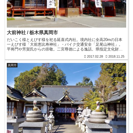
大前神社 / 栃木県真岡市
だいこく様とえびす様を祀る延喜式内社。境内社に全高20mの日本
一えびす様「大前恵比寿神社」・バイク交通安全「足尾山神社」。
平将門や芳賀氏からの崇敬。二宮尊徳による逸話。県指定文化財の
社殿に施された極彩色の彫刻。神使は鯉。御朱印。御朱印帳。
2017.02.28
2018.11.25
真岡市