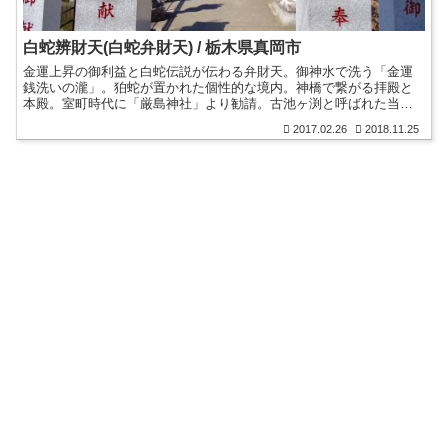
白蛇辨財天(白蛇弁財天) / 栃木県真岡市
金運上昇の御利益と白蛇伝説が伝わる弁財天。御神水で洗う「金運
銭洗いの瀧」。狛蛇が置かれた個性的な境内。神橋で繋がる拝殿と
本殿。室町時代に「厳島神社」より勧請。古池ヶ渕と呼ばれた当地
と白蛇伝説。単立神社。豊富な白蛇の授与品。御朱印。
2017.02.26
2018.11.25