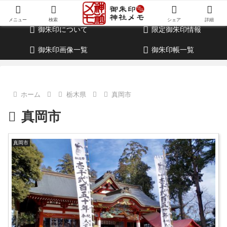
御朱印・参拝記録・神社情報・考察ブログ
メニュー
検索
シェア
詳細
御朱印について
限定御朱印情報
御朱印画像一覧
御朱印帳一覧
ホーム
栃木県
真岡市
真岡市
真岡市