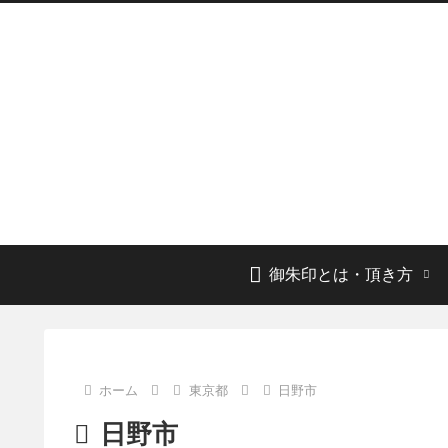
御朱印とは・頂き方
ホーム
東京都
日野市
日野市