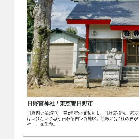
日野宮神社 / 東京都日野市
日野四ツ谷(栄町一帯)鎮守の権現さま。日野宮権現。武
はいけない禁忌が伝わる四ツ谷地区。社殿には4柱の神が
社」。御朱印。