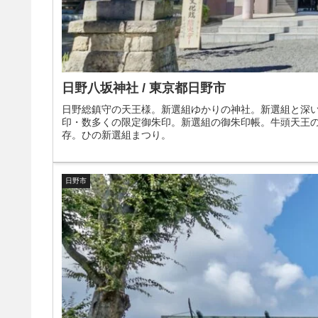
日野八坂神社 / 東京都日野市
日野総鎮守の天王様。新選組ゆかりの神社。新選組と深
印・数多くの限定御朱印。新選組の御朱印帳。牛頭天王
存。ひの新選組まつり。
日野市