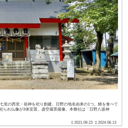
蔵七党の西党・祖神を祀り創建。日野の地名由来の1つ。鰻を食べて
祀られ仏像が3体安置。虚空蔵菩薩像。本務社は「日野八坂神
2021.09.23
2024.06.13