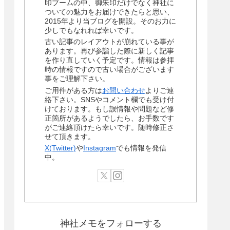
印ブームの中、御朱印だけでなく神社に
ついての魅力をお届けできたらと思い、
2015年より当ブログを開設。そのお力に
少しでもなれれば幸いです。
古い記事のレイアウトが崩れている事が
あります。再び参詣した際に新しく記事
を作り直していく予定です。情報は参拝
時の情報ですので古い場合がございます
事をご理解下さい。
ご用件がある方は
お問い合わせ
よりご連
絡下さい。SNSやコメント欄でも受け付
けております。もし誤情報や問題など修
正箇所があるようでしたら、お手数です
がご連絡頂けたら幸いです。随時修正さ
せて頂きます。
X(Twitter)
や
Instagram
でも情報を発信
中。
神社メモをフォローする