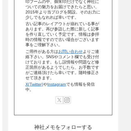
印ブームの中、御朱印だけでなく神社に
ついての魅力をお届けできたらと思い、
2015年より当ブログを開設。そのお力に
少しでもなれれば幸いです。
古い記事のレイアウトが崩れている事が
あります。再び参詣した際に新しく記事
を作り直していく予定です。情報は参拝
時の情報ですので古い場合がございます
事をご理解下さい。
ご用件がある方は
お問い合わせ
よりご連
絡下さい。SNSやコメント欄でも受け付
けております。もし誤情報や問題など修
正箇所があるようでしたら、お手数です
がご連絡頂けたら幸いです。随時修正さ
せて頂きます。
X(Twitter)
や
Instagram
でも情報を発信
中。
神社メモをフォローする