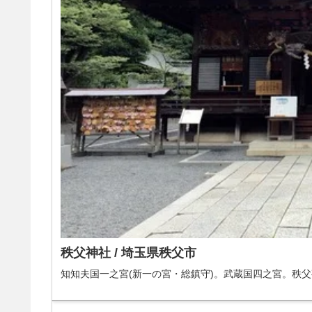
秩父神社 / 埼玉県秩父市
知知夫国一之宮(新一の宮・総鎮守)。武蔵国四之宮。秩