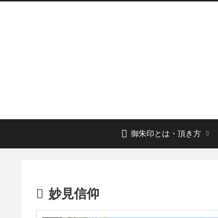
御朱印とは・頂き方
妙見信仰