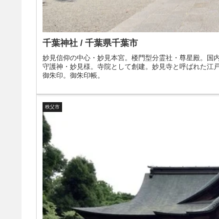
千葉神社 / 千葉県千葉市
妙見信仰の中心・妙見本宮。楼門型分霊社・尊星殿。国
守護神・妙見様。寺院として創建。妙見寺と呼ばれた江
御朱印。御朱印帳。
秩父市