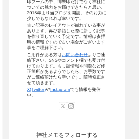
印ブームの中、御朱印だけでなく神社に
ついての魅力をお届けできたらと思い、
2015年より当ブログを開設。そのお力に
少しでもなれれば幸いです。
古い記事のレイアウトが崩れている事が
あります。再び参詣した際に新しく記事
を作り直していく予定です。情報は参拝
時の情報ですので古い場合がございます
事をご理解下さい。
ご用件がある方は
お問い合わせ
よりご連
絡下さい。SNSやコメント欄でも受け付
けております。もし誤情報や問題など修
正箇所があるようでしたら、お手数です
がご連絡頂けたら幸いです。随時修正さ
せて頂きます。
X(Twitter)
や
Instagram
でも情報を発信
中。
神社メモをフォローする