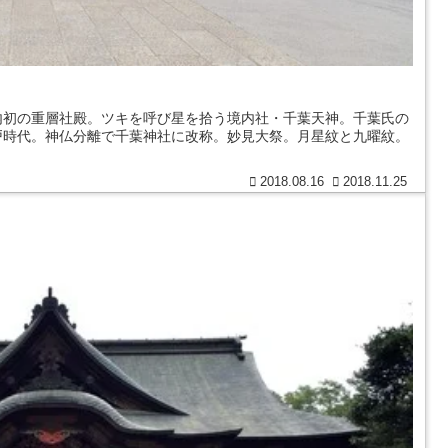
内初の重層社殿。ツキを呼び星を拾う境内社・千葉天神。千葉氏の
戸時代。神仏分離で千葉神社に改称。妙見大祭。月星紋と九曜紋。
2018.08.16
2018.11.25