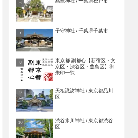
髙靇神社 / 千葉県松戸市
子守神社 / 千葉県千葉市
東京都 副都心【新宿区・文
京区・渋谷区・豊島区】御
朱印一覧
天祖諏訪神社 / 東京都品川
区
渋谷氷川神社 / 東京都渋谷
区