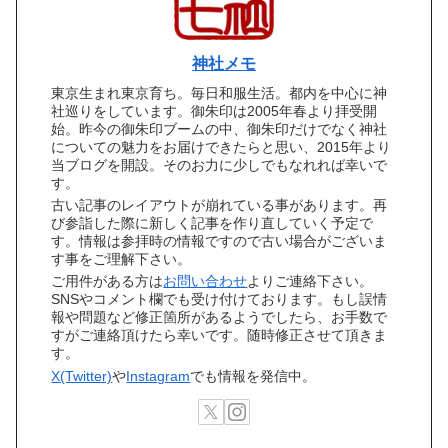
神社メモ
東京生まれ東京育ち。毎日和服生活。都内を中心に神
社巡りをしています。御朱印は2005年春より拝受開
始。昨今の御朱印ブームの中、御朱印だけでなく神社
についての魅力をお届けできたらと思い、2015年より
当ブログを開設。そのお力に少しでもなれれば幸いで
す。
古い記事のレイアウトが崩れている事があります。再
び参詣した際に新しく記事を作り直していく予定で
す。情報は参拝時の情報ですので古い場合がございま
す事をご理解下さい。
ご用件がある方は
お問い合わせ
よりご連絡下さい。
SNSやコメント欄でも受け付けております。もし誤情
報や問題など修正箇所があるようでしたら、お手数で
すがご連絡頂けたら幸いです。随時修正させて頂きま
す。
X(Twitter)
や
Instagram
でも情報を発信中。