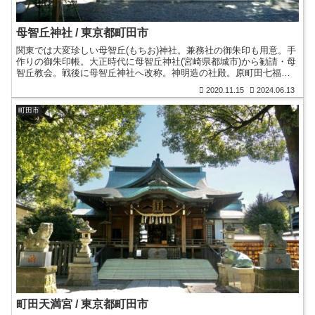
母智丘神社 / 東京都町田市
関東では大変珍しい母智丘(もちお)神社。兼務社の御朱印も用意。手
作りの御朱印帳。大正時代に母智丘神社(宮崎県都城市)から勧請・母
智丘教会。戦後に母智丘神社へ改称。神明造の社殿。原町田七福神
めぐり・弁財天。看板犬のムク。芹ヶ谷公園近くに鎮座。
2020.11.15
2024.06.13
町田市
町田天満宮 / 東京都町田市