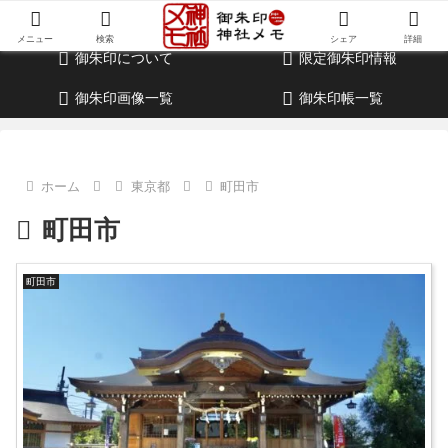
御朱印・参拝記録・神社情報・考察ブログ
メニュー
検索
シェア
詳細
御朱印について
限定御朱印情報
御朱印画像一覧
御朱印帳一覧
ホーム
東京都
町田市
町田市
町田市