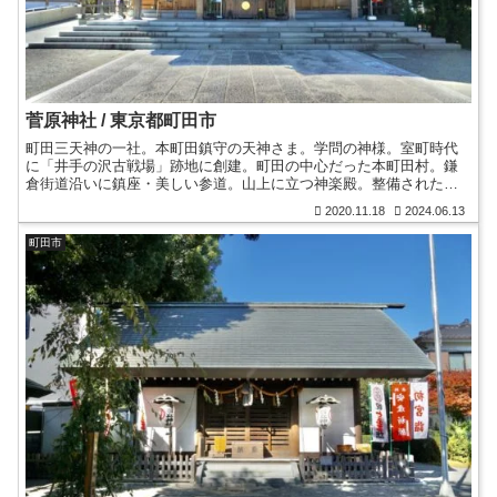
菅原神社 / 東京都町田市
町田三天神の一社。本町田鎮守の天神さま。学問の神様。室町時代
に「井手の沢古戦場」跡地に創建。町田の中心だった本町田村。鎌
倉街道沿いに鎮座・美しい参道。山上に立つ神楽殿。整備された石
段。平成に造営された木造社殿。御朱印。梅の木と鶯の御朱印帳。
2020.11.18
2024.06.13
町田市