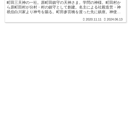
町田三天神の一社。原町田鎮守の天神さま。学問の神様。町田村か
ら原町田村が分村・村の鎮守として創建。名主による社殿造営・神
祇伯白川家より神号を賜る。町田参宮橋を渡った先に鎮座。神使の
神牛像(撫で牛)。原町田七福神・恵比寿神。御朱印。御朱印帳。
2020.11.11
2024.06.13