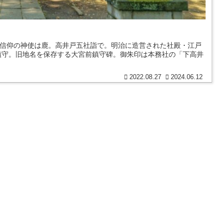
日信仰の神使は鹿。高井戸五社詣で。明治に造営された社殿・江戸
鎮守。旧地名を保存する大宮前鎮守碑。御朱印は本務社の「下高井
2022.08.27
2024.06.12