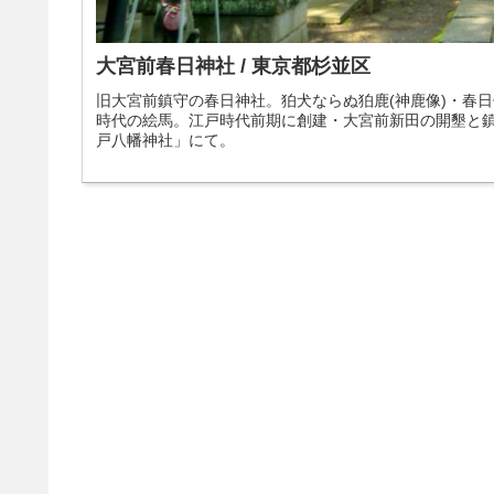
大宮前春日神社 / 東京都杉並区
旧大宮前鎮守の春日神社。狛犬ならぬ狛鹿(神鹿像)・春
時代の絵馬。江戸時代前期に創建・大宮前新田の開墾と
戸八幡神社」にて。