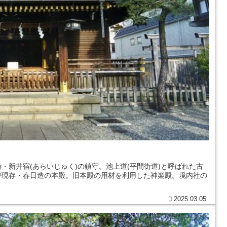
新井宿(あらいじゅく)の鎮守。池上道(平間街道)と呼ばれた古
が現存・春日造の本殿。旧本殿の用材を利用した神楽殿。境内社の
2025.03.05